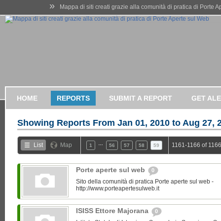
»
Mappa di siti creati grazie alla comunità di pratica di Porte 
HOME
REPORTS
SUBMIT A REPORT
GET AL
Showing Reports From
Jan 01, 2010 to Aug 27, 
…
List
Map
1161-1166 of 1166
1
56
57
58
59
Porte aperte sul web
0
Sito della comunità di pratica Porte aperte sul web -
http://www.porteapertesulweb.it
ISISS Ettore Majorana
0