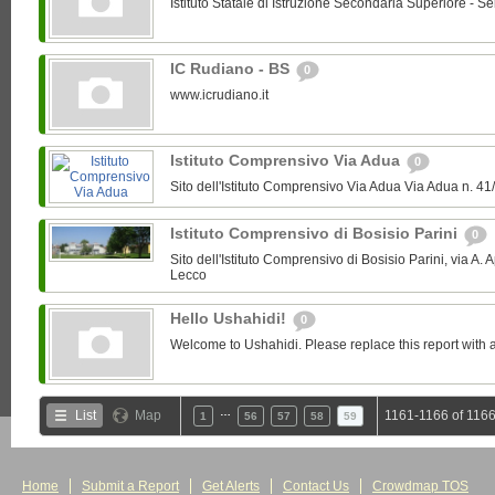
Istituto Statale di Istruzione Secondaria Superiore - Se
IC Rudiano - BS
0
www.icrudiano.it
Istituto Comprensivo Via Adua
0
Sito dell'Istituto Comprensivo Via Adua Via Adua n.
Istituto Comprensivo di Bosisio Parini
0
Sito dell'Istituto Comprensivo di Bosisio Parini, via A. 
Lecco
Hello Ushahidi!
0
Welcome to Ushahidi. Please replace this report with a
…
List
Map
1161-1166 of 1166
1
56
57
58
59
Home
Submit a Report
Get Alerts
Contact Us
Crowdmap TOS