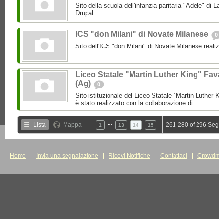
Sito della scuola dell'infanzia paritaria "Adele" di L
Drupal
ICS "don Milani" di Novate Milanese
0
Sito dell'ICS "don Milani" di Novate Milanese reali
Liceo Statale "Martin Luther King" Fav
(Ag)
0
Sito istituzionale del Liceo Statale "Martin Luther 
è stato realizzato con la collaborazione di...
…
Lista
Mappa
261-280 of 296 Seg
1
13
14
15
Home
Invia una segnalazione
Ricevi Notifiche
Contattaci
Crowdm