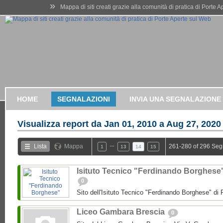
»
Mappa di siti creati grazie alla comunità di pratica di Porte 
HOME
SEGNALAZIONI
INVIA UNA SEGNALAZIONE
Visualizza report da
Jan 01, 2010 a Aug 27, 2020
…
Lista
Mappa
261-280 of 296 Seg
1
13
14
15
Isituto Tecnico "Ferdinando Borghese
0
Sito dell'Isituto Tecnico "Ferdinando Borghese" di 
Liceo Gambara Brescia
0