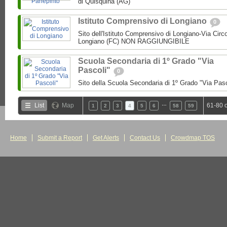
di Quisquina (AG)
Istituto Comprensivo di Longiano
0
Sito dell'Istituto Comprensivo di Longiano-Via Circ
Longiano (FC) NON RAGGIUNGIBILE
Scuola Secondaria di 1º Grado "Via
Pascoli"
0
Sito della Scuola Secondaria di 1º Grado "Via Pas
…
List
Map
61-80 
1
2
3
4
5
6
58
59
Home
Submit a Report
Get Alerts
Contact Us
Crowdmap TOS