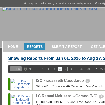
»
Mappa di siti creati grazie alla comunità di pratica di Porte 
HOME
REPORTS
SUBMIT A REPORT
GET AL
Showing Reports From
Jan 01, 2010 to Aug 27, 
…
List
Map
61-80 
1
2
3
4
5
6
58
59
ISC Fracassetti Capodarco
0
Sito dell' ISC Fracassetti Capodarco Via Visconti
I.C Ramati Malusardi - Cerano (NO)
0
Istituto Comprensivo-"RAMATI MALUSARDI" Viale 