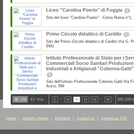
Liceo "Carolina Poerio" di Foggia
0
Sito del liceo "Carolina Poerio" - Corso Roma n°1,
Primo Circolo didattico di Cardito
0
Sito del Primo Circolo didattico di Cardito Via G. 
(NA)
Istituto Professionale di Stato per i Serv
Commerciali Socio Sanitari Produzioni
Industriali e Artigianali "Colonna-Gatti"
0
Sito dell'Istituto Professionale Colonna Gatti-Via F
Anzio, RM
…
…
List
Map
201-220 o
1
10
11
12
13
59
Home
Submit a Report
Get Alerts
Contact Us
Crowdmap TOS