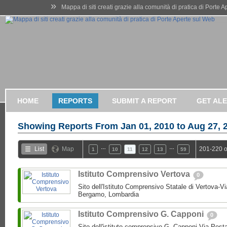
»
Mappa di siti creati grazie alla comunità di pratica di Porte 
HOME
REPORTS
SUBMIT A REPORT
GET AL
Showing Reports From
Jan 01, 2010 to Aug 27, 
…
…
List
Map
201-220 o
1
10
11
12
13
59
Istituto Comprensivo Vertova
0
Sito dell'Istituto Comprensivo Statale di Vertova-V
Bergamo, Lombardia
Istituto Comprensivo G. Capponi
0
Sito dell'istituto comprensivo G. Capponi Via Pest