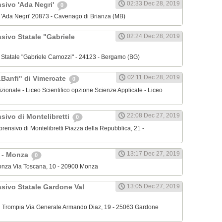
02:33 Dec 28, 2019
nsivo 'Ada Negri'
0
o 'Ada Negri' 20873 - Cavenago di Brianza (MB)
sivo Statale "Gabriele
02:24 Dec 28, 2019
o Statale "Gabriele Camozzi" - 24123 - Bergamo (BG)
02:11 Dec 28, 2019
.Banfi" di Vimercate
0
dizionale - Liceo Scientifico opzione Scienze Applicate - Liceo
22:08 Dec 27, 2019
sivo di Montelibretti
0
mprensivo di Montelibretti Piazza della Repubblica, 21 -
13:17 Dec 27, 2019
' - Monza
0
 Monza Via Toscana, 10 - 20900 Monza
nsivo Statale Gardone Val
13:05 Dec 27, 2019
al Trompia Via Generale Armando Diaz, 19 - 25063 Gardone