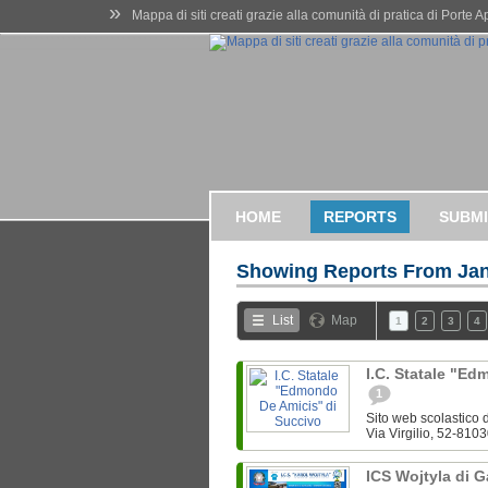
»
Mappa di siti creati grazie alla comunità di pratica di Porte 
HOME
REPORTS
SUBMI
Showing Reports From
Jan
List
Map
1
2
3
4
I.C. Statale "E
1
Sito web scolastico d
Via Virgilio, 52-8103
ICS Wojtyla di 