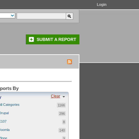
Login
SUBMIT A REPORT
eports By
Clear
y
All Categories
1166
Drupal
296
E107
8
Joomla
140
Plone
3