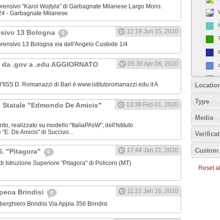
omprensivo "Karol Wojtyla" di Garbagnate Milanese Largo Mons.
24 - Garbagnate Milanese
12:19 Jun 15, 2020
nsivo 13 Bologna
0
omprensivo 13 Bologna via dell'Angelo Custode 1/4
 da .gov a .edu AGGIORNATO
05:36 Apr 08, 2020
ll'IISS D. Romanazzi di Bari è www.istitutoromanazzi.edu.it A
Locatio
Type
C. Statale "Edmondo De Amicis"
13:39 Feb 01, 2020
Media
nto, realizzato su modello "ItaliaPAsW", dell'Istituto
"E. De Amicis" di Succivo...
Verifica
Custom 
17:44 Jan 21, 2020
.S. "Pitagora"
0
o di Istruzione Superiore "Pitagora" di Policoro (MT)
Reset all
11:21 Jan 16, 2020
Ipeoa Brindisi
0
 Alberghiero Brindisi Via Appia 356 Brindisi