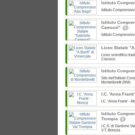
Istituto Compre
Istituto Comprensiv
Istituto Compren
Camozzi"
0
Istituto Comprensiv
Liceo Statale "A
Liceo scientifico tra
Classico
Istituto Compren
Sito dell'Istituto Co
Montelibretti (RM)
I.C. 'Anna Frank
I.C. 'Anna Frank' -
Istituto Compre
Trompia
0
I.C.S. di Gardone V
V.T. Brescia