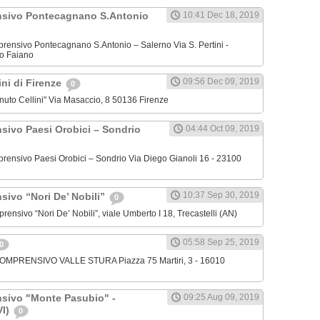
nsivo Pontecagnano S.Antonio
10:41 Dec 18, 2019
omprensivo Pontecagnano S.Antonio – Salerno Via S. Pertini -
o Faiano
09:56 Dec 09, 2019
lini di Firenze
0
venuto Cellini" Via Masaccio, 8 50136 Firenze
nsivo Paesi Orobici – Sondrio
04:44 Oct 09, 2019
omprensivo Paesi Orobici – Sondrio Via Diego Gianoli 16 - 23100
10:37 Sep 30, 2019
sivo “Nori De’ Nobili”
0
mprensivo “Nori De’ Nobili”, viale Umberto I 18, Trecastelli (AN)
05:58 Sep 25, 2019
0
 COMPRENSIVO VALLE STURA Piazza 75 Martiri, 3 - 16010
nsivo "Monte Pasubio" -
09:25 Aug 09, 2019
VI)
0