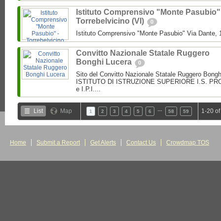
Istituto Comprensivo "Monte Pasubio"
Torrebelvicino (VI)
0
Istituto Comprensivo "Monte Pasubio" Via Dante, 1
Convitto Nazionale Statale Ruggero
Bonghi Lucera
0
Sito del Convitto Nazionale Statale Ruggero Bong
ISTITUTO DI ISTRUZIONE SUPERIORE I.S. PROF.
e I.P.I....
…
List
Map
1-20 of
1
2
3
4
5
6
58
59
Home
Submit a Report
Get Alerts
Contact Us
Crowdmap TOS