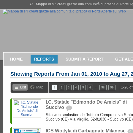
»
Mappa di siti creati grazie alla comunità di pratica di Porte 
HOME
REPORTS
SUBMIT A REPORT
GET AL
Showing Reports From
Jan 01, 2010 to Aug 27, 
…
List
Map
1-20 of
1
2
3
4
5
6
58
59
I.C. Statale "Edmondo De Amicis" di
Succivo
1
Sito web scolastico dell'Istituto Comprensivo Stata
Succivo (CE) Via Virgilio, 52-81030 - Succivo (CE)
ICS Wojtyla di Garbagnate Milanese
0