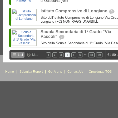
di Quisquina (AG)
Istituto Comprensivo di Longiano
0
Sito dell'Istituto Comprensivo di Longiano-Via Circ
Longiano (FC) NON RAGGIUNGIBILE
Scuola Secondaria di 1º Grado "Via
Pascoli"
0
Sito della Scuola Secondaria di 1º Grado "Via Pas
…
List
Map
61-80 
1
2
3
4
5
6
58
59
Home
Submit a Report
Get Alerts
Contact Us
Crowdmap TOS