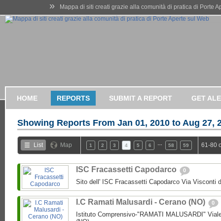
»
Mappa di siti creati grazie alla comunità di pratica di Porte 
HOME
REPORTS
SUBMIT A REPORT
GET AL
Showing Reports From
Jan 01, 2010 to Aug 27, 
…
List
Map
61-80 
1
2
3
4
5
6
58
59
ISC Fracassetti Capodarco
0
Sito dell' ISC Fracassetti Capodarco Via Visconti
I.C Ramati Malusardi - Cerano (NO)
0
Istituto Comprensivo-"RAMATI MALUSARDI" Viale 