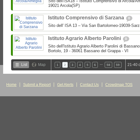
Sito dell'ISA18 – Istituto Comprensivo di Arcola/A
19021 Arcola(SP)
Istituto Comprensivo di Sarzana
0
Sito dell' ISA 13 – Via San Bartolomeo-19039-Sar
Istituto Agrario Alberto Parolini
0
Sito dell'Istituto Agrario Alberto Parolini di Bassa
Bortolo, 19 - 36061 Bassano del Grappa - VI
…
List
Map
21-40 
1
2
3
4
5
6
58
59
Home
Submit a Report
Get Alerts
Contact Us
Crowdmap TOS