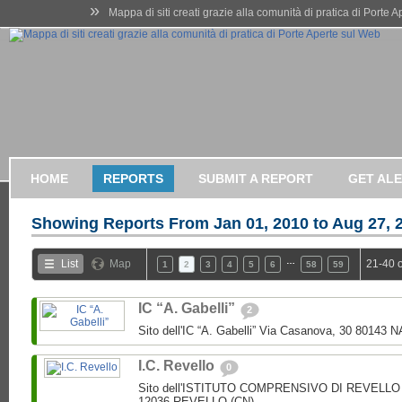
»
Mappa di siti creati grazie alla comunità di pratica di Porte 
HOME
REPORTS
SUBMIT A REPORT
GET AL
Showing Reports From
Jan 01, 2010 to Aug 27, 
…
List
Map
21-40 
1
2
3
4
5
6
58
59
IC “A. Gabelli”
2
Sito dell'IC “A. Gabelli” Via Casanova, 30 80143 
I.C. Revello
0
Sito dell'ISTITUTO COMPRENSIVO DI REVELLO V.
12036 REVELLO (CN)