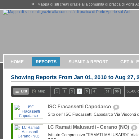
»
Mappa di siti creati grazie alla comunità di pratica di Porte 
HOME
REPORTS
SUBMIT A REPORT
GET AL
Showing Reports From
Jan 01, 2010 to Aug 27, 
…
List
Map
61-80 
1
2
3
4
5
6
58
59
ISC Fracassetti Capodarco
0
Sito dell' ISC Fracassetti Capodarco Via Visconti
I.C Ramati Malusardi - Cerano (NO)
0
Istituto Comprensivo-"RAMATI MALUSARDI" Viale 