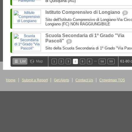
di Quisquina (AG)
Istituto Comprensivo di Longiano
0
Sito dell'Istituto Comprensivo di Longiano-Via Circ
Longiano (FC) NON RAGGIUNGIBILE
Scuola Secondaria di 1º Grado "Via
Pascoli"
0
Sito della Scuola Secondaria di 1º Grado "Via Pas
…
List
Map
61-80 
1
2
3
4
5
6
58
59
Home
Submit a Report
Get Alerts
Contact Us
Crowdmap TOS