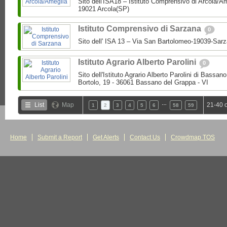
Sito dell'ISA18 – Istituto Comprensivo di Arcola/A
19021 Arcola(SP)
Istituto Comprensivo di Sarzana
0
Sito dell' ISA 13 – Via San Bartolomeo-19039-Sar
Istituto Agrario Alberto Parolini
0
Sito dell'Istituto Agrario Alberto Parolini di Bassa
Bortolo, 19 - 36061 Bassano del Grappa - VI
…
List
Map
21-40 
1
2
3
4
5
6
58
59
Home
Submit a Report
Get Alerts
Contact Us
Crowdmap TOS