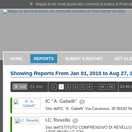
»
Mappa di siti creati grazie alla comunità di pratica di Porte 
HOME
REPORTS
SUBMIT A REPORT
GET AL
Showing Reports From
Jan 01, 2010 to Aug 27, 
…
List
Map
21-40 
1
2
3
4
5
6
58
59
IC “A. Gabelli”
2
Sito dell'IC “A. Gabelli” Via Casanova, 30 80143 
I.C. Revello
0
Sito dell'ISTITUTO COMPRENSIVO DI REVELLO V.
12036 REVELLO (CN)