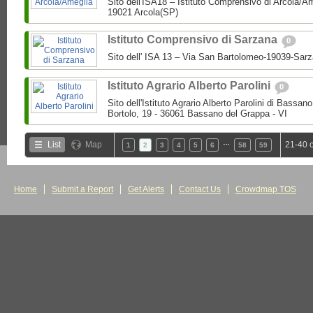
Sito dell'ISA18 – Istituto Comprensivo di Arcola/A
19021 Arcola(SP)
Istituto Comprensivo di Sarzana
0
Sito dell' ISA 13 – Via San Bartolomeo-19039-Sar
Istituto Agrario Alberto Parolini
0
Sito dell'Istituto Agrario Alberto Parolini di Bassa
Bortolo, 19 - 36061 Bassano del Grappa - VI
…
List
Map
21-40 
1
2
3
4
5
6
58
59
Home
Submit a Report
Get Alerts
Contact Us
Crowdmap TOS