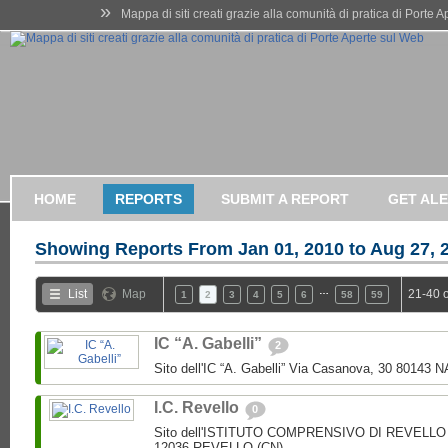
»
Mappa di siti creati grazie alla comunità di pratica di Porte 
HOME
REPORTS
SUBMIT A REPORT
GET AL
Showing Reports From
Jan 01, 2010 to Aug 27, 
…
List
Map
21-40 
1
2
3
4
5
6
58
59
IC “A. Gabelli”
2
Sito dell'IC “A. Gabelli” Via Casanova, 30 80143 
I.C. Revello
0
Sito dell'ISTITUTO COMPRENSIVO DI REVELLO V.
12036 REVELLO (CN)