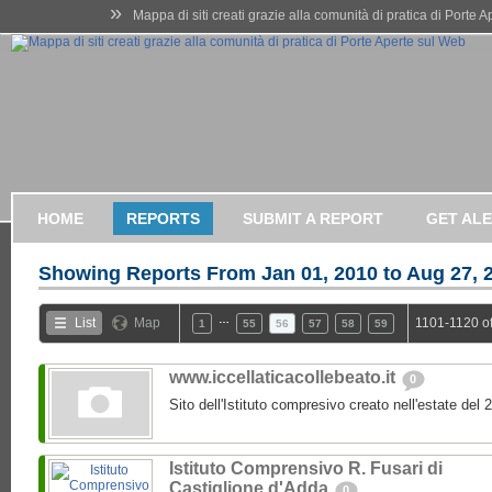
»
Mappa di siti creati grazie alla comunità di pratica di Porte 
HOME
REPORTS
SUBMIT A REPORT
GET AL
Showing Reports From
Jan 01, 2010 to Aug 27, 
…
List
Map
1101-1120 o
1
55
56
57
58
59
www.iccellaticacollebeato.it
0
Sito dell'Istituto compresivo creato nell'estate del 
Istituto Comprensivo R. Fusari di
Castiglione d'Adda
0