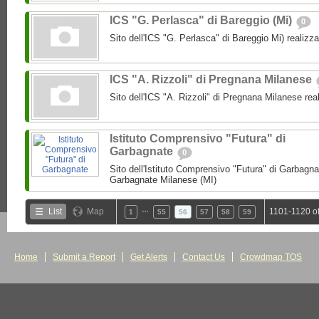
ICS "G. Perlasca" di Bareggio (Mi)
0
Sito dell'ICS "G. Perlasca" di Bareggio Mi) realizz
ICS "A. Rizzoli" di Pregnana Milanese
Sito dell'ICS "A. Rizzoli" di Pregnana Milanese rea
Istituto Comprensivo "Futura" di
Garbagnate
0
Sito dell'Istituto Comprensivo "Futura" di Garbagnat
Garbagnate Milanese (MI)
…
List
Map
1101-1120 o
1
55
56
57
58
59
Home
Submit a Report
Get Alerts
Contact Us
Crowdmap TOS