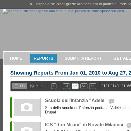
»
Mappa di siti creati grazie alla comunità di pratica di Porte 
HOME
REPORTS
SUBMIT A REPORT
GET AL
Showing Reports From
Jan 01, 2010 to Aug 27, 
…
List
Map
1121-1140 of 1166
1
56
57
58
59
Scuola dell'infanzia "Adele"
0
Sito della scuola dell'infanzia paritaria "Adele" di L
Drupal
ICS "don Milani" di Novate Milanese
0