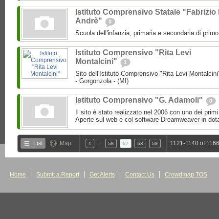
Istituto Comprensivo Statale "Fabrizio
Andrè"
0
Scuola dell'infanzia, primaria e secondaria di prim
Istituto Comprensivo "Rita Levi
Montalcini"
1
Sito dell'Istituto Comprensivo "Rita Levi Montalcini
- Gorgonzola - (MI)
Istituto Comprensivo "G. Adamoli"
0
Il sito è stato realizzato nel 2006 con uno dei primi 
Aperte sul web e col software Dreamweaver in dota
…
List
Map
1121-1140 of 1166
1
56
57
58
59
Home
Submit a Report
Get Alerts
Contact Us
Crowdmap TOS