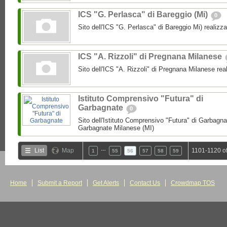
ICS "G. Perlasca" di Bareggio (Mi)
0
Sito dell'ICS "G. Perlasca" di Bareggio Mi) realizz
ICS "A. Rizzoli" di Pregnana Milanese
Sito dell'ICS "A. Rizzoli" di Pregnana Milanese rea
Istituto Comprensivo "Futura" di
Garbagnate
0
Sito dell'Istituto Comprensivo "Futura" di Garbagnat
Garbagnate Milanese (MI)
…
List
Map
1101-1120 o
1
55
56
57
58
59
Home
Submit a Report
Get Alerts
Contact Us
Crowdmap TOS