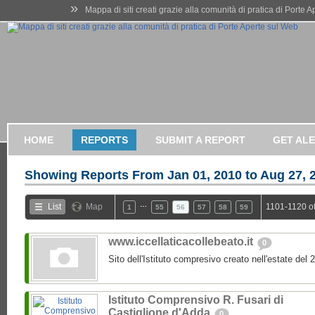
»
Mappa di siti creati grazie alla comunità di pratica di Porte 
HOME
REPORTS
SUBMIT A REPORT
GET AL
Showing Reports From
Jan 01, 2010 to Aug 27, 
…
List
Map
1101-1120 o
1
55
56
57
58
59
www.iccellaticacollebeato.it
0
Sito dell'Istituto compresivo creato nell'estate del 
Istituto Comprensivo R. Fusari di
Castiglione d'Adda
0