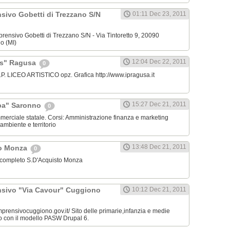
sivo Gobetti di Trezzano S/N
01:11 Dec 23, 2011
mprensivo Gobetti di Trezzano S/N - Via Tintoretto 9, 20090
o (MI)
12:04 Dec 22, 2011
aris" Ragusa
0
C.T.P. LICEO ARTISTICO opz. Grafica http://www.ipragusa.it
15:27 Dec 21, 2011
pa" Saronno
0
ommerciale statale. Corsi: Amministrazione finanza e marketing
ambiente e territorio
13:48 Dec 21, 2011
to Monza
0
o completo S.D'Acquisto Monza
nsivo "Via Cavour" Cuggiono
10:12 Dec 21, 2011
omprensivocuggiono.gov.it/ Sito delle primarie,infanzia e medie
o con il modello PASW Drupal 6.