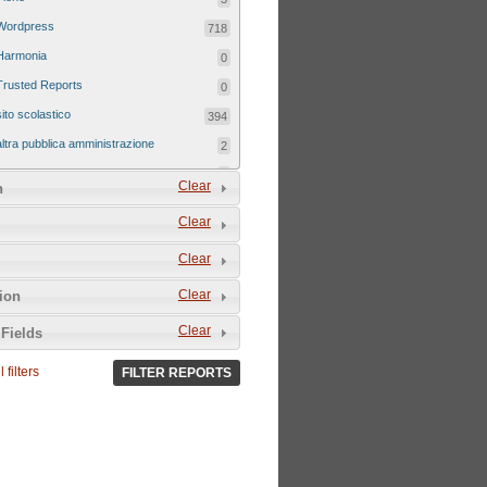
Wordpress
718
Harmonia
0
Trusted Reports
0
sito scolastico
394
altra pubblica amministrazione
2
sito tematico
8
Clear
n
Clear
Clear
Clear
tion
Clear
Fields
 filters
FILTER REPORTS