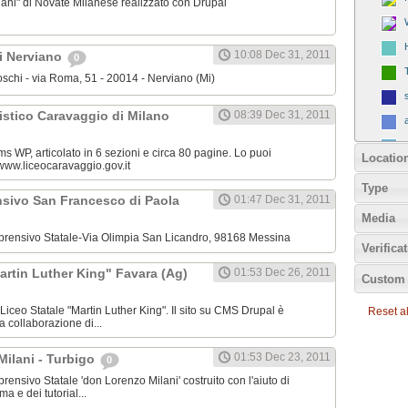
ilani" di Novate Milanese realizzato con Drupal
10:08 Dec 31, 2011
hi Nerviano
0
Boschi - via Roma, 51 - 20014 - Nerviano (Mi)
rtistico Caravaggio di Milano
08:39 Dec 31, 2011
ms WP, articolato in 6 sezioni e circa 80 pagine. Lo puoi
Locatio
: www.liceocaravaggio.gov.it
Type
nsivo San Francesco di Paola
01:47 Dec 31, 2011
Media
omprensivo Statale-Via Olimpia San Licandro, 98168 Messina
Verifica
artin Luther King" Favara (Ag)
01:53 Dec 26, 2011
Custom 
l Liceo Statale "Martin Luther King". Il sito su CMS Drupal è
Reset all
a collaborazione di...
01:53 Dec 23, 2011
Milani - Turbigo
0
mprensivo Statale 'don Lorenzo Milani' costruito con l'aiuto di
 e dei tutorial...