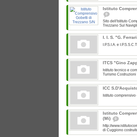
Istituto Compren
0
Sito dell'Istituto Co
Trezzano Sul Navigli
I. I. S. "G. Ferr
I.P.S.I.A. e I.P.S.S.
ITCS "Gino Zap
Istituto tecnico e c
Turismo Costruzioni 
ICC S.D'Acquis
Istituto comprensiv
Istituto Compre
(Mi)
0
http://www.istitutoc
di Cuggiono costruit