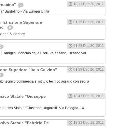
10:17 Dec 20, 2011
arnacina"
0
na" Bardolino - Via Europa Unita
di Istruzione Superiore
01:35 Dec 20, 2011
nci'
0
truzione Superiore
01:28 Dec 20, 2011
0
 Corniglio, Monchio delle Corti, Palanzano, Tizzano Val
zione Superiore "Italo Calvino"
01:23 Dec 20, 2011
1
ituto tecnico commerciale, istituto tecnico agrario con sedi a
nsivo Statale "Giuseppe
13:47 Dec 19, 2011
omprensivo Statale "Giuseppe Ungaretti"-Via Bologna, 14 -
sivo Statale "Fabrizio De
13:33 Dec 19, 2011