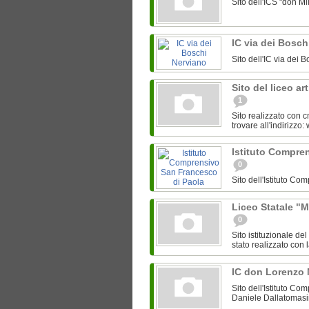
Sito dell'ICS "don M
IC via dei Bosc
Sito dell'IC via dei 
Sito del liceo a
1
Sito realizzato con c
trovare all'indirizzo
Istituto Compre
0
Sito dell'Istituto C
Liceo Statale "M
0
Sito istituzionale de
stato realizzato con l
IC don Lorenzo 
Sito dell'Istituto Co
Daniele Dallatomasima