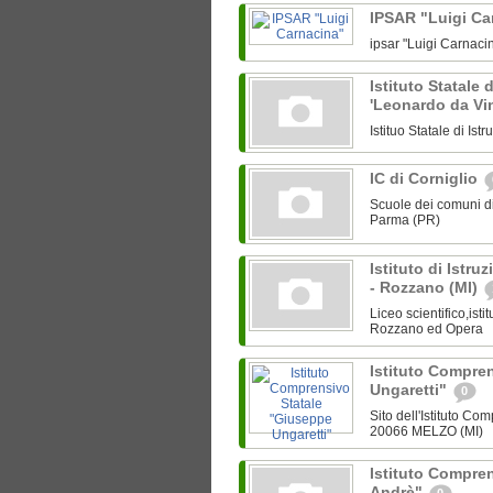
IPSAR "Luigi C
ipsar "Luigi Carnaci
Istituto Statale 
'Leonardo da Vi
Istituo Statale di Is
IC di Corniglio
Scuole dei comuni di
Parma (PR)
Istituto di Istru
- Rozzano (MI)
Liceo scientifico,ist
Rozzano ed Opera
Istituto Compre
Ungaretti"
0
Sito dell'Istituto C
20066 MELZO (MI)
Istituto Compren
Andrè"