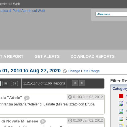
Aperte sul Web
T A REPORT
GET ALERTS
DOWNLOAD REPORTS
 01, 2010 to Aug 27, 2020
Change Date Range
Filter R
1121-1140 of 1166 Reports
58
59
Categor
01:03 Jan 02, 2012
nzia "Adele"
0
l'infanzia paritaria "Adele" di Lainate (Mi) realizzato con Drupal
01:00 Jan 02, 2012
" di Novate Milanese
0