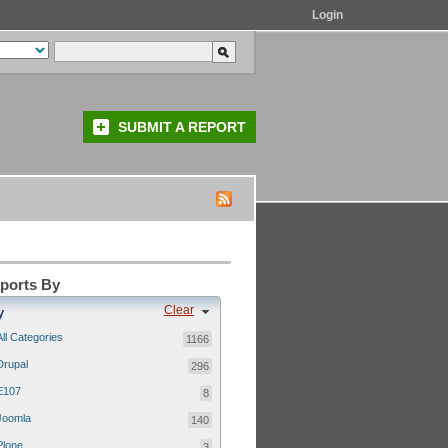
Login
SUBMIT A REPORT
eports By
Clear
y
All Categories
1166
Drupal
296
E107
8
Joomla
140
Plone
3