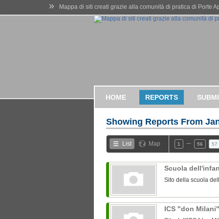
»
Mappa di siti creati grazie alla comunità di pratica di Porte 
HOME
REPORTS
SUBMI
Showing Reports From
Jan
…
List
Map
1
56
57
Scuola dell'infa
Sito della scuola del
ICS "don Milani