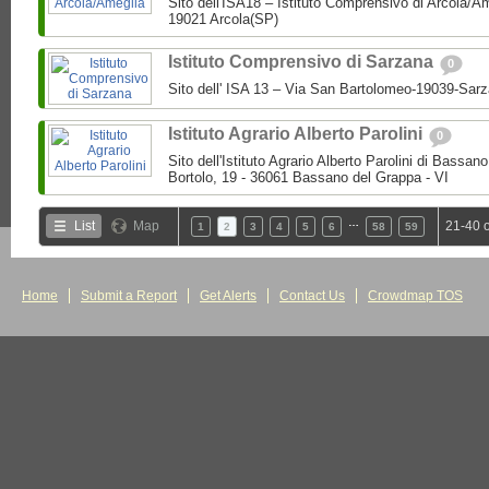
Sito dell'ISA18 – Istituto Comprensivo di Arcola/A
19021 Arcola(SP)
Istituto Comprensivo di Sarzana
0
Sito dell' ISA 13 – Via San Bartolomeo-19039-Sar
Istituto Agrario Alberto Parolini
0
Sito dell'Istituto Agrario Alberto Parolini di Bassa
Bortolo, 19 - 36061 Bassano del Grappa - VI
…
List
Map
21-40 
1
2
3
4
5
6
58
59
Home
Submit a Report
Get Alerts
Contact Us
Crowdmap TOS