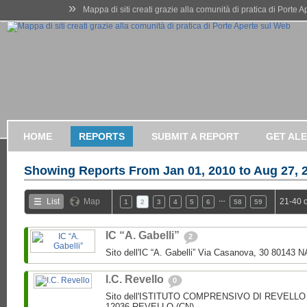
»
Mappa di siti creati grazie alla comunità di pratica di Porte 
HOME
REPORTS
SUBMIT A REPORT
GET AL
Showing Reports From
Jan 01, 2010 to Aug 27, 
…
List
Map
21-40 
1
2
3
4
5
6
58
59
IC “A. Gabelli”
2
Sito dell'IC “A. Gabelli” Via Casanova, 30 80143 
I.C. Revello
0
Sito dell'ISTITUTO COMPRENSIVO DI REVELLO V.
12036 REVELLO (CN)