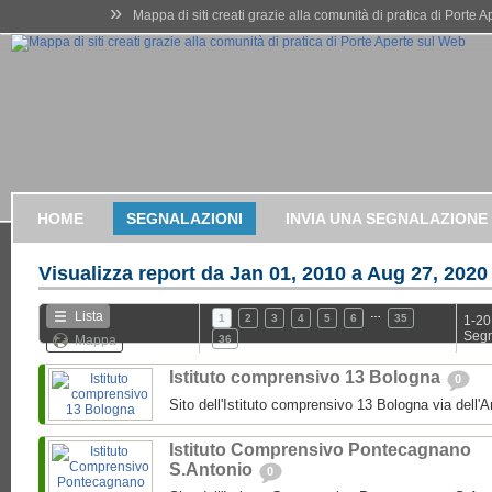
»
Mappa di siti creati grazie alla comunità di pratica di Porte 
HOME
SEGNALAZIONI
INVIA UNA SEGNALAZIONE
Visualizza report da
Jan 01, 2010 a Aug 27, 2020
…
Lista
1
2
3
4
5
6
35
1-20
Segn
Mappa
36
Istituto comprensivo 13 Bologna
0
Sito dell'Istituto comprensivo 13 Bologna via dell'
Istituto Comprensivo Pontecagnano
S.Antonio
0