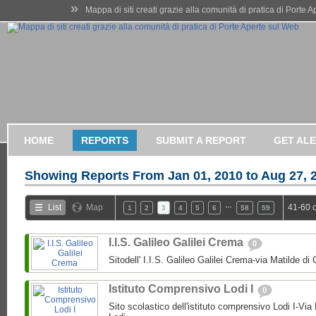
»
Mappa di siti creati grazie alla comunità di pratica di Porte 
HOME
REPORTS
SUBMIT A REPORT
GET AL
Showing Reports From
Jan 01, 2010 to Aug 27, 
…
List
Map
41-60 
1
2
3
4
5
6
58
59
I.I.S. Galileo Galilei Crema
0
Sitodell' I.I.S. Galileo Galilei Crema-via Matilde 
Istituto Comprensivo Lodi I
0
Sito scolastico dell'istituto comprensivo Lodi I-Via