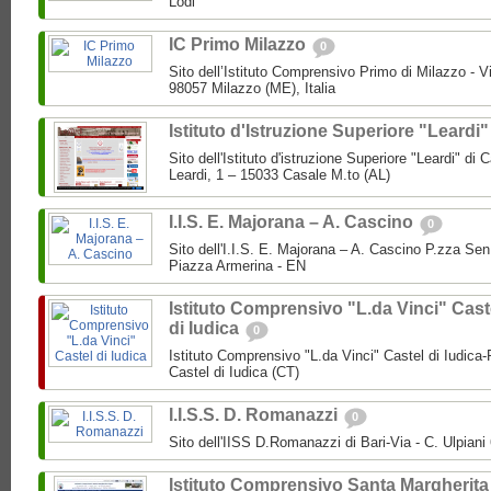
Lodi
IC Primo Milazzo
0
Sito dell’Istituto Comprensivo Primo di Milazzo - Vi
98057 Milazzo (ME), Italia
Istituto d'Istruzione Superiore "Leardi
Sito dell'Istituto d'istruzione Superiore "Leardi" di
Leardi, 1 – 15033 Casale M.to (AL)
I.I.S. E. Majorana – A. Cascino
0
Sito dell'I.I.S. E. Majorana – A. Cascino P.zza Se
Piazza Armerina - EN
Istituto Comprensivo "L.da Vinci" Cast
di Iudica
0
Istituto Comprensivo "L.da Vinci" Castel di Iudica
Castel di Iudica (CT)
I.I.S.S. D. Romanazzi
0
Sito dell'IISS D.Romanazzi di Bari-Via - C. Ulpiani 
Istituto Comprensivo Santa Margherita