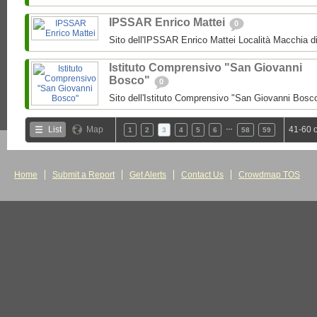
IPSSAR Enrico Mattei
0
Sito dell'IPSSAR Enrico Mattei Località Macchia 
Istituto Comprensivo "San Giovanni
Bosco"
0
Sito dell'Istituto Comprensivo "San Giovanni Bosc
…
List
Map
41-60 
1
2
3
4
5
6
58
59
Home
Submit a Report
Get Alerts
Contact Us
Crowdmap TOS