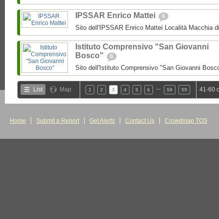
IPSSAR Enrico Mattei
0
Sito dell'IPSSAR Enrico Mattei Località Macchia 
Istituto Comprensivo "San Giovanni
Bosco"
0
Sito dell'Istituto Comprensivo "San Giovanni Bosc
…
List
Map
41-60 
1
2
3
4
5
6
58
59
Home
Submit a Report
Get Alerts
Contact Us
Crowdmap TOS