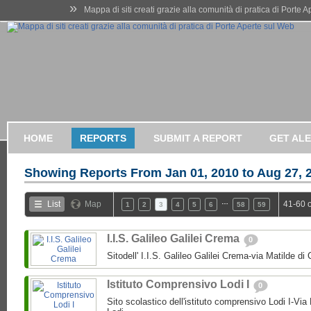
»
Mappa di siti creati grazie alla comunità di pratica di Porte 
HOME
REPORTS
SUBMIT A REPORT
GET AL
Showing Reports From
Jan 01, 2010 to Aug 27, 
…
List
Map
41-60 
1
2
3
4
5
6
58
59
I.I.S. Galileo Galilei Crema
0
Sitodell' I.I.S. Galileo Galilei Crema-via Matilde 
Istituto Comprensivo Lodi I
0
Sito scolastico dell'istituto comprensivo Lodi I-Via