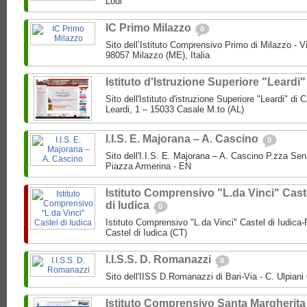
Lodi
IC Primo Milazzo
0
Sito dell’Istituto Comprensivo Primo di Milazzo - Vi
98057 Milazzo (ME), Italia
Istituto d'Istruzione Superiore "Leardi
Sito dell'Istituto d'istruzione Superiore "Leardi" di
Leardi, 1 – 15033 Casale M.to (AL)
I.I.S. E. Majorana – A. Cascino
0
Sito dell'I.I.S. E. Majorana – A. Cascino P.zza Se
Piazza Armerina - EN
Istituto Comprensivo "L.da Vinci" Cast
di Iudica
0
Istituto Comprensivo "L.da Vinci" Castel di Iudica
Castel di Iudica (CT)
I.I.S.S. D. Romanazzi
0
Sito dell'IISS D.Romanazzi di Bari-Via - C. Ulpiani 
Istituto Comprensivo Santa Margherita