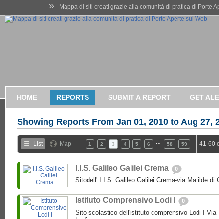
»
Mappa di siti creati grazie alla comunità di pratica di Porte 
HOME
REPORTS
SUBMIT A REPORT
GET AL
Showing Reports From
Jan 01, 2010 to Aug 27, 
…
List
Map
41-60 
1
2
3
4
5
6
58
59
I.I.S. Galileo Galilei Crema
0
Sitodell' I.I.S. Galileo Galilei Crema-via Matilde 
Istituto Comprensivo Lodi I
0
Sito scolastico dell'istituto comprensivo Lodi I-Via