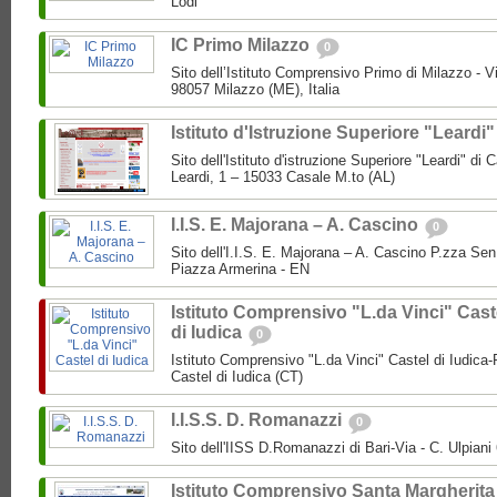
Lodi
IC Primo Milazzo
0
Sito dell’Istituto Comprensivo Primo di Milazzo - Vi
98057 Milazzo (ME), Italia
Istituto d'Istruzione Superiore "Leardi
Sito dell'Istituto d'istruzione Superiore "Leardi" di
Leardi, 1 – 15033 Casale M.to (AL)
I.I.S. E. Majorana – A. Cascino
0
Sito dell'I.I.S. E. Majorana – A. Cascino P.zza Se
Piazza Armerina - EN
Istituto Comprensivo "L.da Vinci" Cast
di Iudica
0
Istituto Comprensivo "L.da Vinci" Castel di Iudica
Castel di Iudica (CT)
I.I.S.S. D. Romanazzi
0
Sito dell'IISS D.Romanazzi di Bari-Via - C. Ulpiani 
Istituto Comprensivo Santa Margherita