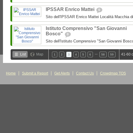
IPSSAR Enrico Mattei
0
Sito dell'IPSSAR Enrico Mattei Località Macchia 
Istituto Comprensivo "San Giovanni
Bosco"
0
Sito dell'Istituto Comprensivo "San Giovanni Bosc
…
List
Map
41-60 
1
2
3
4
5
6
58
59
Home
Submit a Report
Get Alerts
Contact Us
Crowdmap TOS