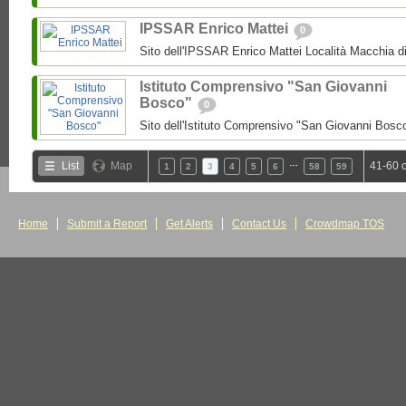
IPSSAR Enrico Mattei
0
Sito dell'IPSSAR Enrico Mattei Località Macchia 
Istituto Comprensivo "San Giovanni
Bosco"
0
Sito dell'Istituto Comprensivo "San Giovanni Bosc
…
List
Map
41-60 
1
2
3
4
5
6
58
59
Home
Submit a Report
Get Alerts
Contact Us
Crowdmap TOS