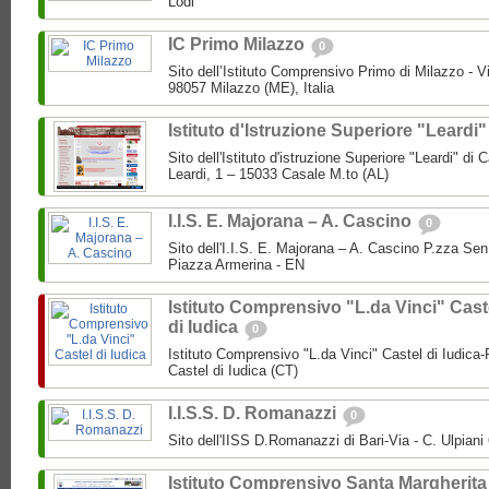
Lodi
IC Primo Milazzo
0
Sito dell’Istituto Comprensivo Primo di Milazzo - Vi
98057 Milazzo (ME), Italia
Istituto d'Istruzione Superiore "Leardi
Sito dell'Istituto d'istruzione Superiore "Leardi" di
Leardi, 1 – 15033 Casale M.to (AL)
I.I.S. E. Majorana – A. Cascino
0
Sito dell'I.I.S. E. Majorana – A. Cascino P.zza Se
Piazza Armerina - EN
Istituto Comprensivo "L.da Vinci" Cast
di Iudica
0
Istituto Comprensivo "L.da Vinci" Castel di Iudica
Castel di Iudica (CT)
I.I.S.S. D. Romanazzi
0
Sito dell'IISS D.Romanazzi di Bari-Via - C. Ulpiani 
Istituto Comprensivo Santa Margherita