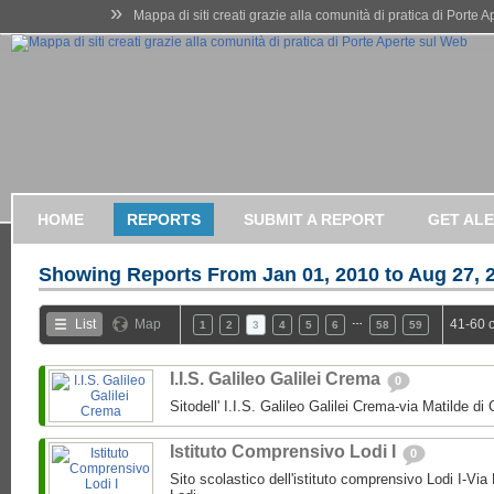
»
Mappa di siti creati grazie alla comunità di pratica di Porte 
HOME
REPORTS
SUBMIT A REPORT
GET AL
Showing Reports From
Jan 01, 2010 to Aug 27, 
…
List
Map
41-60 
1
2
3
4
5
6
58
59
I.I.S. Galileo Galilei Crema
0
Sitodell' I.I.S. Galileo Galilei Crema-via Matilde 
Istituto Comprensivo Lodi I
0
Sito scolastico dell'istituto comprensivo Lodi I-Via