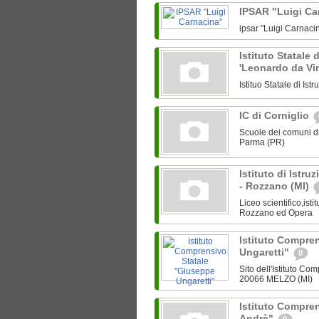
IPSAR "Luigi C
ipsar "Luigi Carnaci
Istituto Statale 
'Leonardo da Vi
Istituo Statale di Is
IC di Corniglio
Scuole dei comuni di
Parma (PR)
Istituto di Istru
- Rozzano (MI)
Liceo scientifico,ist
Rozzano ed Opera
Istituto Compre
Ungaretti"
0
Sito dell'Istituto C
20066 MELZO (MI)
Istituto Compren
Andrè"