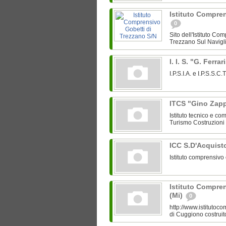
Istituto Compren
0
Sito dell'Istituto Co
Trezzano Sul Navigli
I. I. S. "G. Ferr
I.P.S.I.A. e I.P.S.S.
ITCS "Gino Zap
Istituto tecnico e c
Turismo Costruzioni 
ICC S.D'Acquis
Istituto comprensiv
Istituto Compre
(Mi)
0
http://www.istitutoc
di Cuggiono costruit