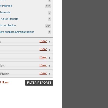
Wordpress
718
Harmonia
0
Trusted Reports
0
sito scolastico
394
altra pubblica amministrazione
2
sito tematico
8
Clear
n
Clear
Clear
Clear
tion
Clear
Fields
 filters
FILTER REPORTS