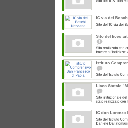
Sito dell'ICS "don M
IC via dei Bosc
Sito dell'IC via dei 
Sito del liceo a
1
Sito realizzato con c
trovare all'indirizzo
Istituto Compre
0
Sito dell'Istituto C
Liceo Statale "M
0
Sito istituzionale de
stato realizzato con l
IC don Lorenzo 
Sito dell'Istituto Co
Daniele Dallatomasima