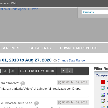
Aperte sul Web
T A REPORT
GET ALERTS
DOWNLOAD REPORTS
 01, 2010 to Aug 27, 2020
Change Date Range
Filter R
1121-1140 of 1166 Reports
58
59
Categor
01:03 Jan 02, 2012
nzia "Adele"
0
l'infanzia paritaria "Adele" di Lainate (Mi) realizzato con Drupal
01:00 Jan 02, 2012
" di Novate Milanese
0