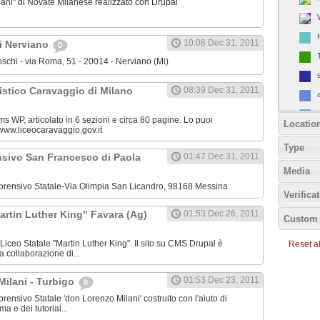
ilani" di Novate Milanese realizzato con Drupal
10:08 Dec 31, 2011
hi Nerviano
0
Boschi - via Roma, 51 - 20014 - Nerviano (Mi)
rtistico Caravaggio di Milano
08:39 Dec 31, 2011
ms WP, articolato in 6 sezioni e circa 80 pagine. Lo puoi
Locatio
: www.liceocaravaggio.gov.it
Type
nsivo San Francesco di Paola
01:47 Dec 31, 2011
Media
omprensivo Statale-Via Olimpia San Licandro, 98168 Messina
Verifica
artin Luther King" Favara (Ag)
01:53 Dec 26, 2011
Custom 
l Liceo Statale "Martin Luther King". Il sito su CMS Drupal è
Reset all
a collaborazione di...
01:53 Dec 23, 2011
Milani - Turbigo
0
mprensivo Statale 'don Lorenzo Milani' costruito con l'aiuto di
 e dei tutorial...