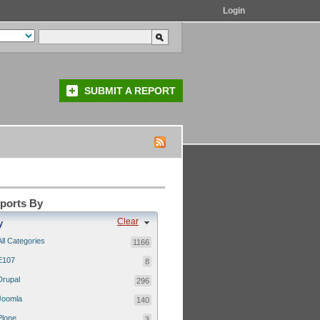
Login
SUBMIT A REPORT
eports By
Clear
y
All Categories
1166
E107
8
Drupal
296
Joomla
140
Plone
3