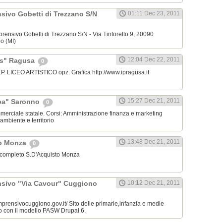
sivo Gobetti di Trezzano S/N
01:11 Dec 23, 2011
mprensivo Gobetti di Trezzano S/N - Via Tintoretto 9, 20090
o (MI)
12:04 Dec 22, 2011
aris" Ragusa
0
C.T.P. LICEO ARTISTICO opz. Grafica http://www.ipragusa.it
15:27 Dec 21, 2011
pa" Saronno
0
ommerciale statale. Corsi: Amministrazione finanza e marketing
ambiente e territorio
13:48 Dec 21, 2011
to Monza
0
o completo S.D'Acquisto Monza
nsivo "Via Cavour" Cuggiono
10:12 Dec 21, 2011
omprensivocuggiono.gov.it/ Sito delle primarie,infanzia e medie
o con il modello PASW Drupal 6.