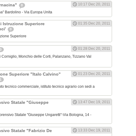
10:17 Dec 20, 2011
arnacina"
0
na" Bardolino - Via Europa Unita
di Istruzione Superiore
01:35 Dec 20, 2011
nci'
0
truzione Superiore
01:28 Dec 20, 2011
0
 Corniglio, Monchio delle Corti, Palanzano, Tizzano Val
zione Superiore "Italo Calvino"
01:23 Dec 20, 2011
1
ituto tecnico commerciale, istituto tecnico agrario con sedi a
nsivo Statale "Giuseppe
13:47 Dec 19, 2011
omprensivo Statale "Giuseppe Ungaretti"-Via Bologna, 14 -
sivo Statale "Fabrizio De
13:33 Dec 19, 2011