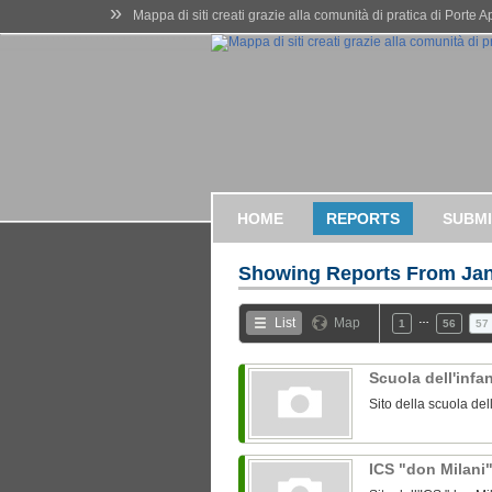
»
Mappa di siti creati grazie alla comunità di pratica di Porte 
HOME
REPORTS
SUBMI
Showing Reports From
Jan
…
List
Map
1
56
57
Scuola dell'infa
Sito della scuola del
ICS "don Milani