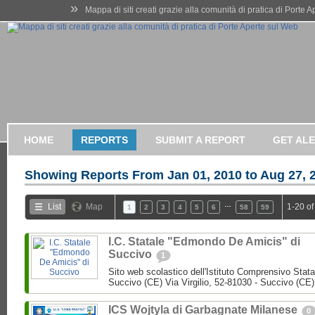
»
Mappa di siti creati grazie alla comunità di pratica di Porte 
HOME
REPORTS
SUBMIT A REPORT
GET AL
Showing Reports From
Jan 01, 2010 to Aug 27, 
…
List
Map
1-20 of
1
2
3
4
5
6
58
59
I.C. Statale "Edmondo De Amicis" di
Succivo
1
Sito web scolastico dell'Istituto Comprensivo Stata
Succivo (CE) Via Virgilio, 52-81030 - Succivo (CE)
ICS Wojtyla di Garbagnate Milanese
0