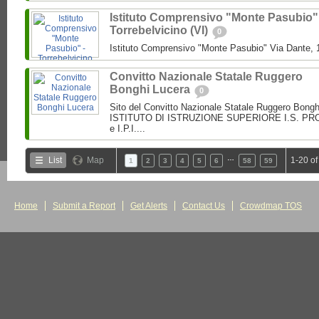
Istituto Comprensivo "Monte Pasubio"
Torrebelvicino (VI)
0
Istituto Comprensivo "Monte Pasubio" Via Dante, 1
Convitto Nazionale Statale Ruggero
Bonghi Lucera
0
Sito del Convitto Nazionale Statale Ruggero Bong
ISTITUTO DI ISTRUZIONE SUPERIORE I.S. PROF.
e I.P.I....
…
List
Map
1-20 of
1
2
3
4
5
6
58
59
Home
Submit a Report
Get Alerts
Contact Us
Crowdmap TOS