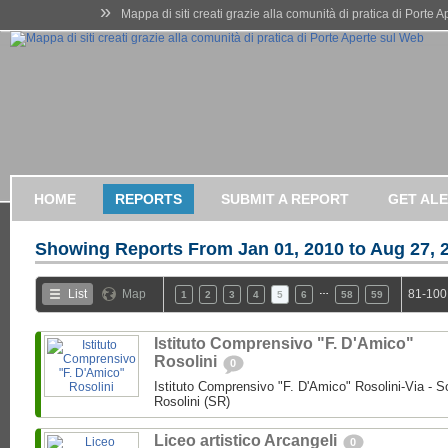
»
Mappa di siti creati grazie alla comunità di pratica di Porte 
HOME
REPORTS
SUBMIT A REPORT
GET AL
Showing Reports From
Jan 01, 2010 to Aug 27, 
…
List
Map
81-100
1
2
3
4
5
6
58
59
Istituto Comprensivo "F. D'Amico"
Rosolini
0
Istituto Comprensivo "F. D'Amico" Rosolini-Via - So
Rosolini (SR)
Liceo artistico Arcangeli
0