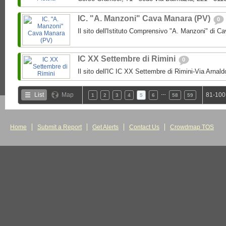
IC. "A. Manzoni" Cava Manara (PV)
0
Il sito dell'Istituto Comprensivo "A. Manzoni" di 
IC XX Settembre di Rimini
0
Il sito dell'IC IC XX Settembre di Rimini-Via Arnal
…
List
Map
81-100
1
2
3
4
5
6
58
59
Home
Submit a Report
Get Alerts
Contact Us
Crowdmap TOS