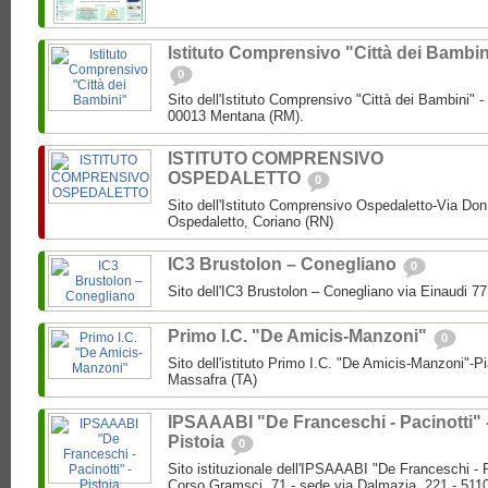
Istituto Comprensivo "Città dei Bambin
0
Sito dell'Istituto Comprensivo "Città dei Bambini" -
00013 Mentana (RM).
ISTITUTO COMPRENSIVO
OSPEDALETTO
0
Sito dell'Istituto Comprensivo Ospedaletto-Via Don
Ospedaletto, Coriano (RN)
IC3 Brustolon – Conegliano
0
Sito dell'IC3 Brustolon – Conegliano via Einaudi 7
Primo I.C. "De Amicis-Manzoni"
0
Sito dell'istituto Primo I.C. "De Amicis-Manzoni"-P
Massafra (TA)
IPSAAABI "De Franceschi - Pacinotti" 
Pistoia
0
Sito istituzionale dell'IPSAAABI "De Franceschi - 
Corso Gramsci, 71 - sede via Dalmazia, 221 - 5110