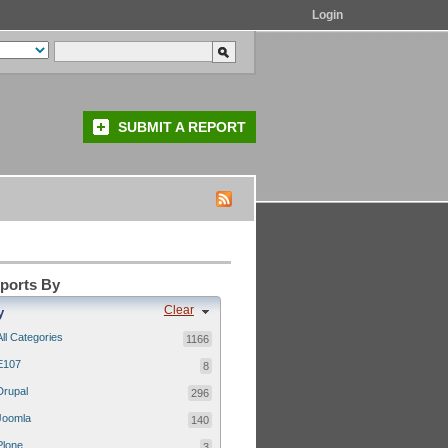
Login
SUBMIT A REPORT
eports By
Clear
y
All Categories
1166
E107
8
Drupal
296
Joomla
140
Plone
3