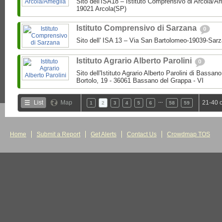
Sito dell'ISA18 – Istituto Comprensivo di Arcola/A
19021 Arcola(SP)
Istituto Comprensivo di Sarzana
0
Sito dell' ISA 13 – Via San Bartolomeo-19039-Sar
Istituto Agrario Alberto Parolini
0
Sito dell'Istituto Agrario Alberto Parolini di Bassa
Bortolo, 19 - 36061 Bassano del Grappa - VI
…
List
Map
21-40 
1
2
3
4
5
6
58
59
Home
Submit a Report
Get Alerts
Contact Us
Crowdmap TOS