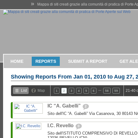
»
Mappa di siti creati grazie alla comunità di pratica di Porte 
HOME
REPORTS
SUBMIT A REPORT
GET AL
Showing Reports From
Jan 01, 2010 to Aug 27, 
…
List
Map
21-40 
1
2
3
4
5
6
58
59
IC “A. Gabelli”
2
Sito dell'IC “A. Gabelli” Via Casanova, 30 80143 
I.C. Revello
0
Sito dell'ISTITUTO COMPRENSIVO DI REVELLO V.
12036 REVELLO (CN)