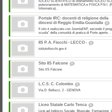
•LICEO SCIENTIFICO di ordinamento •LICEO SC
potenziamento di MATEMATICA e FISICA P.N.I. (P
Informatica)...
Portale IRC: docenti di religione della
diocesi di Reggio Emilia-Guastalla
0
Il sito è realizzato con JoomlaFAP, secondo il pro
scuola" della comunità di pratica di Porte aperte...
IIS P. A. Fiocchi - LECCO -
0
istitutofiocchi.gov.it
Sito IIS Falcone
0
Sito IIS Falcone
L.C.S. C. Colombo
0
Via D. Bellucci, 2 - GENOVA
Liceo Statale Carlo Tenca
0
Licei ad Indirizzo Sociale, Musicale, Formazione, L