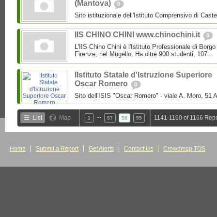
(Mantova)
0
Sito istituzionale dell'Istituto Comprensivo di Caste
IIS CHINO CHINI www.chinochini.it
0
L'IIS Chino Chini è l'Istituto Professionale di Borg
Firenze, nel Mugello. Ha oltre 900 studenti, 107...
IIstituto Statale d'Istruzione Superiore
Oscar Romero
0
Sito dell'ISIS "Oscar Romero" - viale A. Moro, 51 A
…
List
Map
1141-1160 of 1166 Repo
1
57
58
59
Home
Submit a Report
Get Alerts
Contact Us
Crowdmap TOS