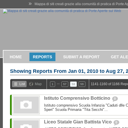
»
Mappa di siti creati grazie alla comunità di pratica di Porte 
HOME
REPORTS
SUBMIT A REPORT
GET AL
Showing Reports From
Jan 01, 2010 to Aug 27, 
…
List
Map
1141-1160 of 1166 Repo
1
57
58
59
Istituto Comprensivo Botticino
0
Istituto comprensivo Scuola Infanzia "Caduti dlle 
Speri" Scuola Primaria "Tita Secchi"...
Liceo Statale Gian Battista Vico
0