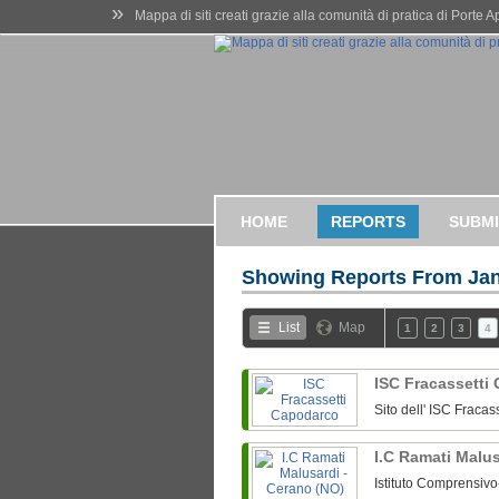
»
Mappa di siti creati grazie alla comunità di pratica di Porte 
HOME
REPORTS
SUBMI
Showing Reports From
Jan
List
Map
1
2
3
4
ISC Fracassetti
Sito dell' ISC Fraca
I.C Ramati Malu
Istituto Comprensiv