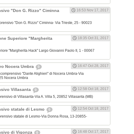
nsivo "Don G. Rizzo" Ciminna
16:53 Nov 17, 2017
omprensivo "Don G. Rizzo" Ciminna- Via Trieste, 25 - 90023
zione Superiore "Margherita
18:35 Oct 31, 2017
periore "Margherita Hack" Largo Giovanni Paolo II, 1 - 00067
16:47 Oct 28, 2017
vo Nocera Umbra
0
mnicomprensivo "Dante Alighieri" di Nocera Umbra-Via
25 Nocera Umbra
12:58 Oct 18, 2017
nsivo Villasanta
0
mprensivo di Villasanta-Via A. Villa 5, 20852 Villasanta (MB)
12:54 Oct 18, 2017
nsivo statale di Lesmo
0
omprensivo statale di Lesmo-Via Donna Rosa, 13-20855-
16:48 Oct 17, 2017
nsivo di Vigonza
0