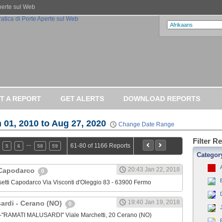
Aperte sul Web
T A REPORT
GET ALERTS
DOWNLOAD REPORTS
 01, 2010 to Aug 27, 2020
Change Date Range
Filter R
…
61-80 of 1166 Reports
5
6
58
59
Categor
20:43 Jan 22, 2018
 Capodarco
0
ssetti Capodarco Via Visconti d'Oleggio 83 - 63900 Fermo
19:40 Jan 19, 2018
sardi - Cerano (NO)
0
o-"RAMATI MALUSARDI" Viale Marchetti, 20 Cerano (NO)