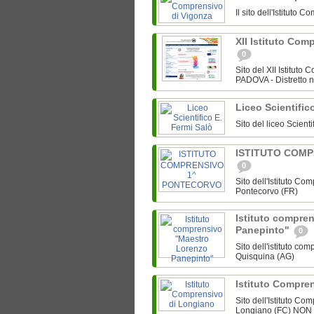
Il sito dell'Istitut
XII Istituto Co
0
Sito del XII Istitut
PADOVA - Distretto n
Liceo Scientific
Sito del liceo Scient
ISTITUTO COM
0
Sito dell'Istituto C
Pontecorvo (FR)
Istituto compre
Panepinto"
0
Sito dell'istituto c
Quisquina (AG)
Istituto Compre
Sito dell'Istituto C
Longiano (FC) NO