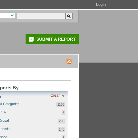
Login
SUBMIT A REPORT
eports By
Clear
y
All Categories
1166
E107
8
Drupal
296
Joomla
140
Plone
3