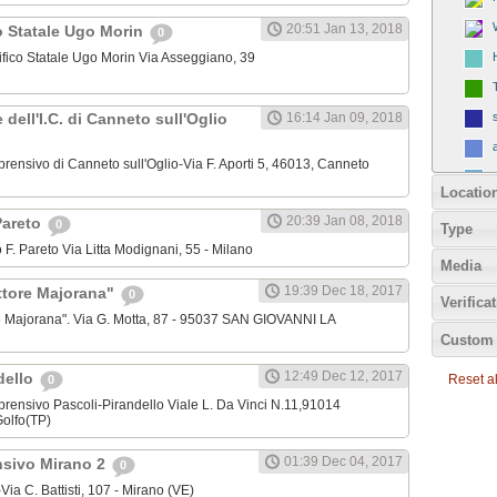
20:51 Jan 13, 2018
o Statale Ugo Morin
0
tifico Statale Ugo Morin Via Asseggiano, 39
e dell'I.C. di Canneto sull'Oglio
16:14 Jan 09, 2018
mprensivo di Canneto sull'Oglio-Via F. Aporti 5, 46013, Canneto
Locatio
20:39 Jan 08, 2018
 Pareto
0
Type
edo F. Pareto Via Litta Modignani, 55 - Milano
Media
19:39 Dec 18, 2017
Ettore Majorana"
0
Verifica
re Majorana". Via G. Motta, 87 - 95037 SAN GIOVANNI LA
Custom 
12:49 Dec 12, 2017
dello
Reset all
0
omprensivo Pascoli-Pirandello Viale L. Da Vinci N.11,91014
olfo(TP)
01:39 Dec 04, 2017
nsivo Mirano 2
0
-Via C. Battisti, 107 - Mirano (VE)