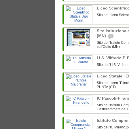
Liceo Scientific
Sito del Liceo Scien
Sito Istituzional
(MN)
0
Sito dell'Istituto Co
sull'Oglio (MN)
I.I.S. Vilfredo F.
Sito dell'I.I.S. Vilfr
Liceo Statale "
Sito del Liceo "Etto
PUNTA (CT)
IC Pascoli-Piran
Sito dell'Istituto C
Castellammare del G
Istituto Compre
Sito dell'IC Mirano 2