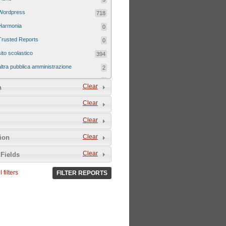
Wordpress
718
Harmonia
0
Trusted Reports
0
sito scolastico
394
altra pubblica amministrazione
2
sito tematico
8
Clear
n
Clear
Clear
Clear
tion
Clear
Fields
 filters
FILTER REPORTS