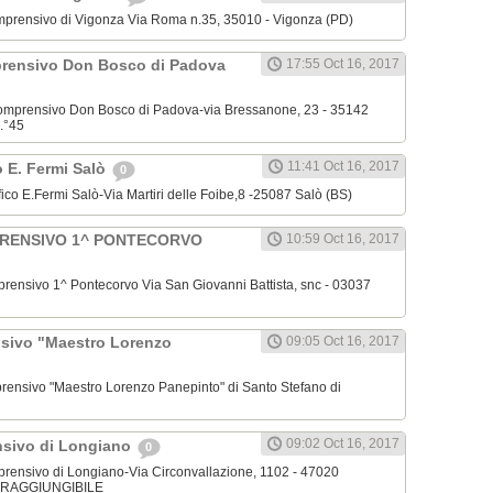
o Comprensivo di Vigonza Via Roma n.35, 35010 - Vigonza (PD)
mprensivo Don Bosco di Padova
17:55 Oct 16, 2017
o Comprensivo Don Bosco di Padova-via Bressanone, 23 - 35142
.°45
11:41 Oct 16, 2017
o E. Fermi Salò
0
ifico E.Fermi Salò-Via Martiri delle Foibe,8 -25087 Salò (BS)
PRENSIVO 1^ PONTECORVO
10:59 Oct 16, 2017
omprensivo 1^ Pontecorvo Via San Giovanni Battista, snc - 03037
nsivo "Maestro Lorenzo
09:05 Oct 16, 2017
omprensivo "Maestro Lorenzo Panepinto" di Santo Stefano di
09:02 Oct 16, 2017
nsivo di Longiano
0
omprensivo di Longiano-Via Circonvallazione, 1102 - 47020
N RAGGIUNGIBILE