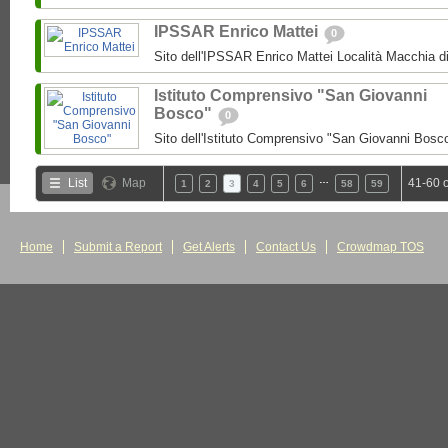
IPSSAR Enrico Mattei
0
Sito dell'IPSSAR Enrico Mattei Località Macchia 
Istituto Comprensivo "San Giovanni
Bosco"
0
Sito dell'Istituto Comprensivo "San Giovanni Bosc
…
List
Map
41-60 
1
2
3
4
5
6
58
59
Home
Submit a Report
Get Alerts
Contact Us
Crowdmap TOS