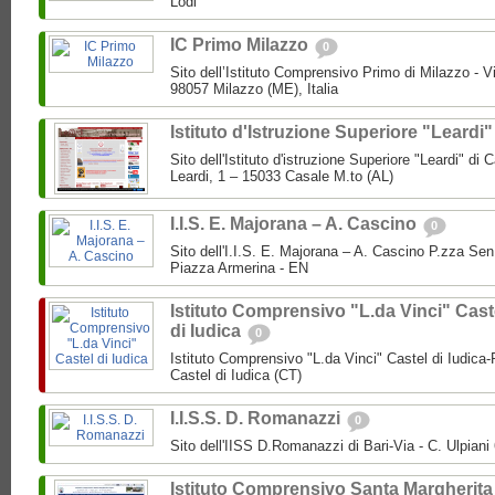
Lodi
IC Primo Milazzo
0
Sito dell’Istituto Comprensivo Primo di Milazzo - Vi
98057 Milazzo (ME), Italia
Istituto d'Istruzione Superiore "Leardi
Sito dell'Istituto d'istruzione Superiore "Leardi" di
Leardi, 1 – 15033 Casale M.to (AL)
I.I.S. E. Majorana – A. Cascino
0
Sito dell'I.I.S. E. Majorana – A. Cascino P.zza Se
Piazza Armerina - EN
Istituto Comprensivo "L.da Vinci" Cast
di Iudica
0
Istituto Comprensivo "L.da Vinci" Castel di Iudica
Castel di Iudica (CT)
I.I.S.S. D. Romanazzi
0
Sito dell'IISS D.Romanazzi di Bari-Via - C. Ulpiani 
Istituto Comprensivo Santa Margherita