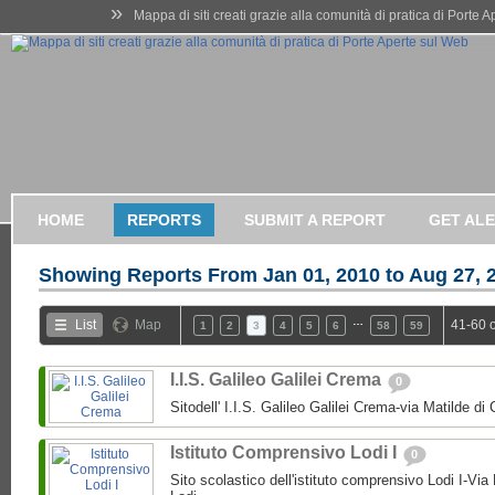
»
Mappa di siti creati grazie alla comunità di pratica di Porte 
HOME
REPORTS
SUBMIT A REPORT
GET AL
Showing Reports From
Jan 01, 2010 to Aug 27, 
…
List
Map
41-60 
1
2
3
4
5
6
58
59
I.I.S. Galileo Galilei Crema
0
Sitodell' I.I.S. Galileo Galilei Crema-via Matilde 
Istituto Comprensivo Lodi I
0
Sito scolastico dell'istituto comprensivo Lodi I-Via