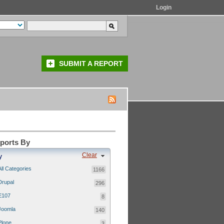
Login
SUBMIT A REPORT
eports By
Clear
y
All Categories
1166
Drupal
296
E107
8
Joomla
140
Plone
3