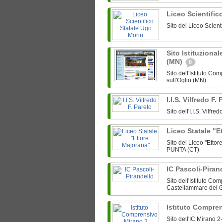
Liceo Scientific
Sito del Liceo Scien
Sito Istituzional
(MN)
0
Sito dell'Istituto Co
sull'Oglio (MN)
I.I.S. Vilfredo F.
Sito dell'I.I.S. Vilfr
Liceo Statale "
Sito del Liceo "Etto
PUNTA (CT)
IC Pascoli-Piran
Sito dell'Istituto C
Castellammare del G
Istituto Compre
Sito dell'IC Mirano 2