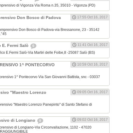
o Comprensivo di Vigonza Via Roma n.35, 35010 - Vigonza (PD)
mprensivo Don Bosco di Padova
17:55 Oct 16, 2017
o Comprensivo Don Bosco di Padova-via Bressanone, 23 - 35142
.°45
11:41 Oct 16, 2017
o E. Fermi Salò
0
ifico E.Fermi Salò-Via Martiri delle Foibe,8 -25087 Salò (BS)
PRENSIVO 1^ PONTECORVO
10:59 Oct 16, 2017
omprensivo 1^ Pontecorvo Via San Giovanni Battista, snc - 03037
nsivo "Maestro Lorenzo
09:05 Oct 16, 2017
omprensivo "Maestro Lorenzo Panepinto" di Santo Stefano di
09:02 Oct 16, 2017
nsivo di Longiano
0
omprensivo di Longiano-Via Circonvallazione, 1102 - 47020
N RAGGIUNGIBILE