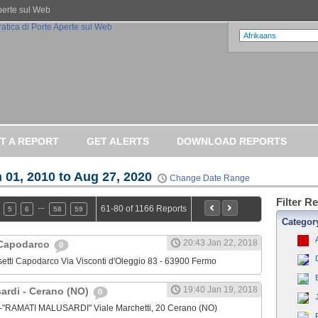
Aperte sul Web
T A REPORT
GET ALERTS
DOWNLOAD REPORTS
 01, 2010 to Aug 27, 2020
Change Date Range
Filter R
…
61-80 of 1166 Reports
5
6
58
59
Categor
20:43 Jan 22, 2018
 Capodarco
0
ssetti Capodarco Via Visconti d'Oleggio 83 - 63900 Fermo
19:40 Jan 19, 2018
sardi - Cerano (NO)
0
o-"RAMATI MALUSARDI" Viale Marchetti, 20 Cerano (NO)