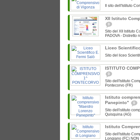
Il sito dell'Istitut
XII Istituto Co
0
Sito del XII Istitut
PADOVA - Distretto n
Liceo Scientific
Sito del liceo Scient
ISTITUTO COM
0
Sito dell'Istituto C
Pontecorvo (FR)
Istituto compre
Panepinto"
0
Sito dell'istituto c
Quisquina (AG)
Istituto Compre
Sito dell'Istituto C
Longiano (FC) NO