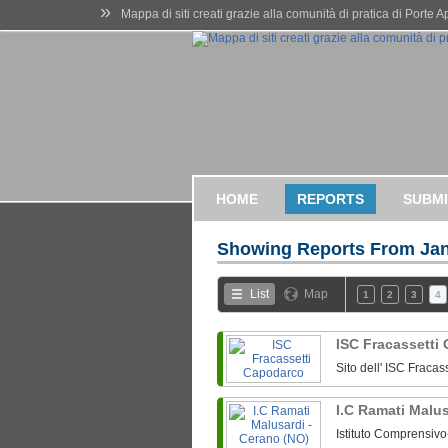
»
Mappa di siti creati grazie alla comunità di pratica di Porte 
HOME
REPORTS
SUBMI
Showing Reports From
Jan
List
Map
1
2
3
4
ISC Fracassetti
Sito dell' ISC Fraca
I.C Ramati Malu
Istituto Comprensiv