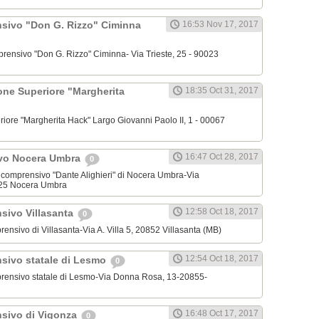
nsivo "Don G. Rizzo" Ciminna
16:53 Nov 17, 2017
omprensivo "Don G. Rizzo" Ciminna- Via Trieste, 25 - 90023
zione Superiore "Margherita
18:35 Oct 31, 2017
periore "Margherita Hack" Largo Giovanni Paolo II, 1 - 00067
16:47 Oct 28, 2017
vo Nocera Umbra
0
mnicomprensivo "Dante Alighieri" di Nocera Umbra-Via
25 Nocera Umbra
12:58 Oct 18, 2017
nsivo Villasanta
0
mprensivo di Villasanta-Via A. Villa 5, 20852 Villasanta (MB)
12:54 Oct 18, 2017
nsivo statale di Lesmo
0
omprensivo statale di Lesmo-Via Donna Rosa, 13-20855-
16:48 Oct 17, 2017
nsivo di Vigonza
0