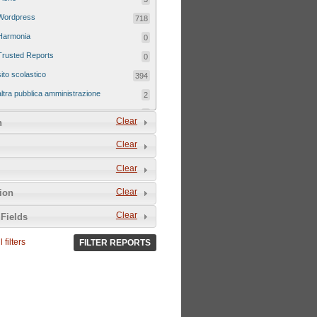
Wordpress
718
Harmonia
0
Trusted Reports
0
sito scolastico
394
altra pubblica amministrazione
2
sito tematico
8
Clear
n
Clear
Clear
Clear
tion
Clear
Fields
 filters
FILTER REPORTS