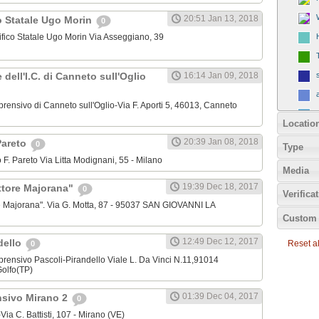
20:51 Jan 13, 2018
o Statale Ugo Morin
0
tifico Statale Ugo Morin Via Asseggiano, 39
e dell'I.C. di Canneto sull'Oglio
16:14 Jan 09, 2018
mprensivo di Canneto sull'Oglio-Via F. Aporti 5, 46013, Canneto
Locatio
20:39 Jan 08, 2018
 Pareto
0
Type
edo F. Pareto Via Litta Modignani, 55 - Milano
Media
19:39 Dec 18, 2017
Ettore Majorana"
0
Verifica
re Majorana". Via G. Motta, 87 - 95037 SAN GIOVANNI LA
Custom 
12:49 Dec 12, 2017
dello
Reset all
0
omprensivo Pascoli-Pirandello Viale L. Da Vinci N.11,91014
olfo(TP)
01:39 Dec 04, 2017
nsivo Mirano 2
0
-Via C. Battisti, 107 - Mirano (VE)