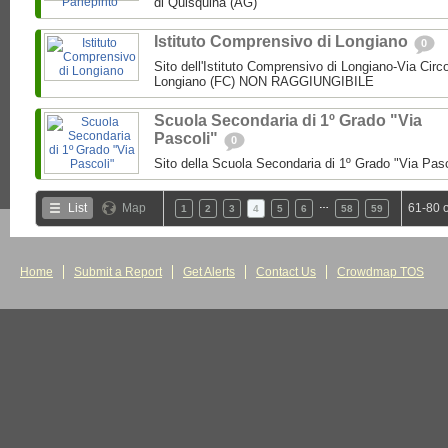
di Quisquina (AG)
Istituto Comprensivo di Longiano
0
Sito dell'Istituto Comprensivo di Longiano-Via Circ
Longiano (FC) NON RAGGIUNGIBILE
Scuola Secondaria di 1º Grado "Via
Pascoli"
0
Sito della Scuola Secondaria di 1º Grado "Via Pas
…
List
Map
61-80 
1
2
3
4
5
6
58
59
Home
Submit a Report
Get Alerts
Contact Us
Crowdmap TOS