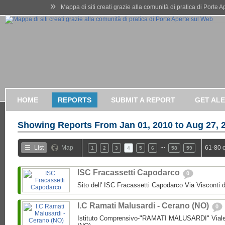
»
Mappa di siti creati grazie alla comunità di pratica di Porte 
HOME
REPORTS
SUBMIT A REPORT
GET AL
Showing Reports From
Jan 01, 2010 to Aug 27, 
…
List
Map
61-80 
1
2
3
4
5
6
58
59
ISC Fracassetti Capodarco
0
Sito dell' ISC Fracassetti Capodarco Via Visconti
I.C Ramati Malusardi - Cerano (NO)
0
Istituto Comprensivo-"RAMATI MALUSARDI" Viale 