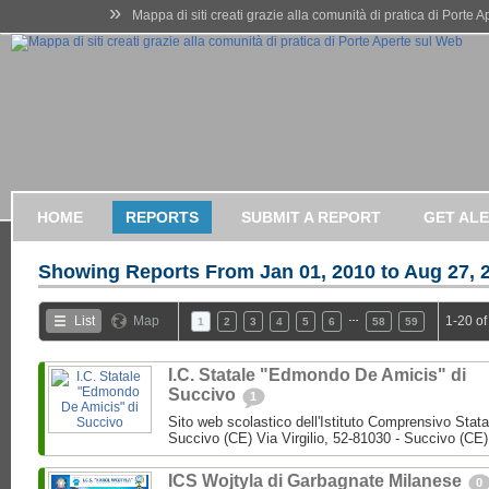
»
Mappa di siti creati grazie alla comunità di pratica di Porte 
HOME
REPORTS
SUBMIT A REPORT
GET AL
Showing Reports From
Jan 01, 2010 to Aug 27, 
…
List
Map
1-20 of
1
2
3
4
5
6
58
59
I.C. Statale "Edmondo De Amicis" di
Succivo
1
Sito web scolastico dell'Istituto Comprensivo Stata
Succivo (CE) Via Virgilio, 52-81030 - Succivo (CE)
ICS Wojtyla di Garbagnate Milanese
0