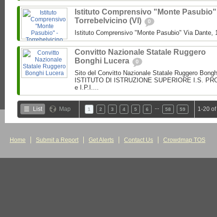
Istituto Comprensivo "Monte Pasubio"
Torrebelvicino (VI)
0
Istituto Comprensivo "Monte Pasubio" Via Dante, 1
Convitto Nazionale Statale Ruggero
Bonghi Lucera
0
Sito del Convitto Nazionale Statale Ruggero Bong
ISTITUTO DI ISTRUZIONE SUPERIORE I.S. PROF.
e I.P.I....
…
List
Map
1-20 of
1
2
3
4
5
6
58
59
Home
Submit a Report
Get Alerts
Contact Us
Crowdmap TOS