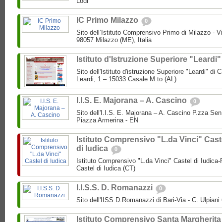
Lodi
IC Primo Milazzo
0
Sito dell’Istituto Comprensivo Primo di Milazzo - Vi
98057 Milazzo (ME), Italia
Istituto d'Istruzione Superiore "Leardi
Sito dell'Istituto d'istruzione Superiore "Leardi" di
Leardi, 1 – 15033 Casale M.to (AL)
I.I.S. E. Majorana – A. Cascino
0
Sito dell'I.I.S. E. Majorana – A. Cascino P.zza Se
Piazza Armerina - EN
Istituto Comprensivo "L.da Vinci" Cast
di Iudica
0
Istituto Comprensivo "L.da Vinci" Castel di Iudica
Castel di Iudica (CT)
I.I.S.S. D. Romanazzi
0
Sito dell'IISS D.Romanazzi di Bari-Via - C. Ulpiani 
Istituto Comprensivo Santa Margherita