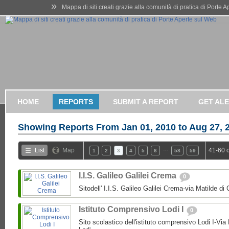
»
Mappa di siti creati grazie alla comunità di pratica di Porte 
HOME
REPORTS
SUBMIT A REPORT
GET AL
Showing Reports From
Jan 01, 2010 to Aug 27, 
…
List
Map
41-60 
1
2
3
4
5
6
58
59
I.I.S. Galileo Galilei Crema
0
Sitodell' I.I.S. Galileo Galilei Crema-via Matilde 
Istituto Comprensivo Lodi I
0
Sito scolastico dell'istituto comprensivo Lodi I-Via