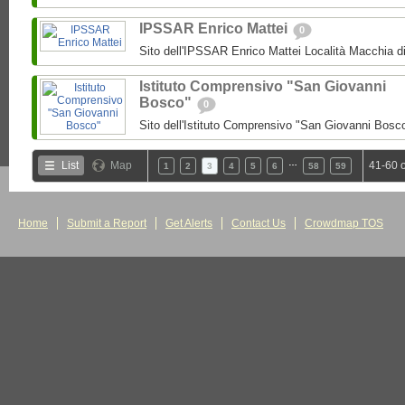
IPSSAR Enrico Mattei
0
Sito dell'IPSSAR Enrico Mattei Località Macchia 
Istituto Comprensivo "San Giovanni
Bosco"
0
Sito dell'Istituto Comprensivo "San Giovanni Bosc
…
List
Map
41-60 
1
2
3
4
5
6
58
59
Home
Submit a Report
Get Alerts
Contact Us
Crowdmap TOS