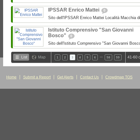
IPSSAR Enrico Mattei
0
Sito dell'IPSSAR Enrico Mattei Località Macchia 
Istituto Comprensivo "San Giovanni
Bosco"
0
Sito dell'Istituto Comprensivo "San Giovanni Bosc
…
List
Map
41-60 
1
2
3
4
5
6
58
59
Home
Submit a Report
Get Alerts
Contact Us
Crowdmap TOS