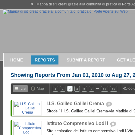
»
Mappa di siti creati grazie alla comunità di pratica di Porte 
HOME
REPORTS
SUBMIT A REPORT
GET AL
Showing Reports From
Jan 01, 2010 to Aug 27, 
…
List
Map
41-60 
1
2
3
4
5
6
58
59
I.I.S. Galileo Galilei Crema
0
Sitodell' I.I.S. Galileo Galilei Crema-via Matilde 
Istituto Comprensivo Lodi I
0
Sito scolastico dell'istituto comprensivo Lodi I-Via