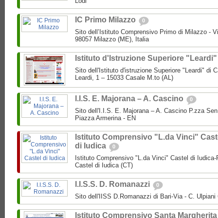
Lodi
IC Primo Milazzo
0
Sito dell’Istituto Comprensivo Primo di Milazzo - Vi
98057 Milazzo (ME), Italia
Istituto d'Istruzione Superiore "Leardi
Sito dell'Istituto d'istruzione Superiore "Leardi" di
Leardi, 1 – 15033 Casale M.to (AL)
I.I.S. E. Majorana – A. Cascino
0
Sito dell'I.I.S. E. Majorana – A. Cascino P.zza Se
Piazza Armerina - EN
Istituto Comprensivo "L.da Vinci" Cast
di Iudica
0
Istituto Comprensivo "L.da Vinci" Castel di Iudica
Castel di Iudica (CT)
I.I.S.S. D. Romanazzi
0
Sito dell'IISS D.Romanazzi di Bari-Via - C. Ulpiani 
Istituto Comprensivo Santa Margherita