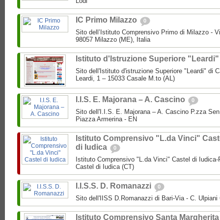
Lodi
IC Primo Milazzo
0
Sito dell’Istituto Comprensivo Primo di Milazzo - Vi
98057 Milazzo (ME), Italia
Istituto d'Istruzione Superiore "Leardi
Sito dell'Istituto d'istruzione Superiore "Leardi" di
Leardi, 1 – 15033 Casale M.to (AL)
I.I.S. E. Majorana – A. Cascino
0
Sito dell'I.I.S. E. Majorana – A. Cascino P.zza Se
Piazza Armerina - EN
Istituto Comprensivo "L.da Vinci" Cast
di Iudica
0
Istituto Comprensivo "L.da Vinci" Castel di Iudica
Castel di Iudica (CT)
I.I.S.S. D. Romanazzi
0
Sito dell'IISS D.Romanazzi di Bari-Via - C. Ulpiani 
Istituto Comprensivo Santa Margherita