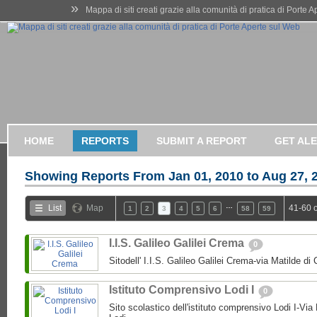
»
Mappa di siti creati grazie alla comunità di pratica di Porte 
HOME
REPORTS
SUBMIT A REPORT
GET AL
Showing Reports From
Jan 01, 2010 to Aug 27, 
…
List
Map
41-60 
1
2
3
4
5
6
58
59
I.I.S. Galileo Galilei Crema
0
Sitodell' I.I.S. Galileo Galilei Crema-via Matilde 
Istituto Comprensivo Lodi I
0
Sito scolastico dell'istituto comprensivo Lodi I-Via