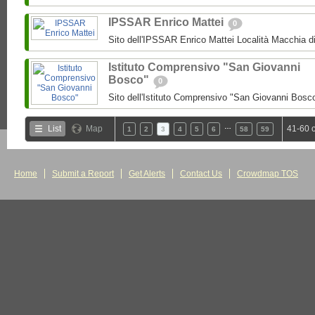
IPSSAR Enrico Mattei
0
Sito dell'IPSSAR Enrico Mattei Località Macchia 
Istituto Comprensivo "San Giovanni
Bosco"
0
Sito dell'Istituto Comprensivo "San Giovanni Bosc
…
List
Map
41-60 
1
2
3
4
5
6
58
59
Home
Submit a Report
Get Alerts
Contact Us
Crowdmap TOS