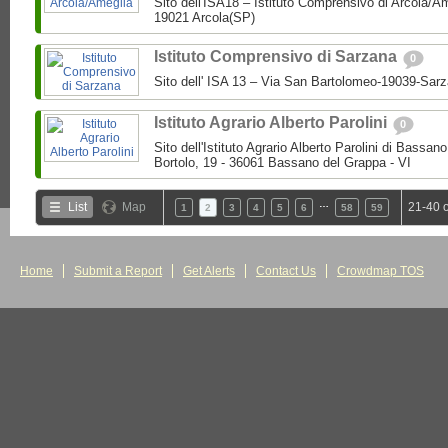
Sito dell'ISA18 – Istituto Comprensivo di Arcola/A
19021 Arcola(SP)
Istituto Comprensivo di Sarzana
0
Sito dell' ISA 13 – Via San Bartolomeo-19039-Sar
Istituto Agrario Alberto Parolini
0
Sito dell'Istituto Agrario Alberto Parolini di Bassa
Bortolo, 19 - 36061 Bassano del Grappa - VI
…
List
Map
21-40 
1
2
3
4
5
6
58
59
Home
Submit a Report
Get Alerts
Contact Us
Crowdmap TOS