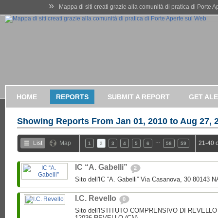
»
Mappa di siti creati grazie alla comunità di pratica di Porte 
HOME
REPORTS
SUBMIT A REPORT
GET AL
Showing Reports From
Jan 01, 2010 to Aug 27, 
…
List
Map
21-40 
1
2
3
4
5
6
58
59
IC “A. Gabelli”
2
Sito dell'IC “A. Gabelli” Via Casanova, 30 80143 
I.C. Revello
0
Sito dell'ISTITUTO COMPRENSIVO DI REVELLO V.
12036 REVELLO (CN)