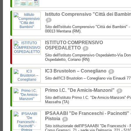
Istituto Comprensivo "Città dei Bambin
0
Sito dell'Istituto Comprensivo "Città dei Bambini" -
00013 Mentana (RM).
ISTITUTO COMPRENSIVO
OSPEDALETTO
0
Sito dell'Istituto Comprensivo Ospedaletto-Via Don
Ospedaletto, Coriano (RN)
IC3 Brustolon – Conegliano
0
Sito dell'IC3 Brustolon – Conegliano via Einaudi 7
Primo I.C. "De Amicis-Manzoni"
0
Sito dell'istituto Primo I.C. "De Amicis-Manzoni"-P
Massafra (TA)
IPSAAABI "De Franceschi - Pacinotti" 
Pistoia
0
Sito istituzionale dell'IPSAAABI "De Franceschi - 
Corso Gramsci, 71 - sede via Dalmazia, 221 - 5110