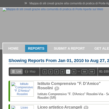
»
Mappa di siti creati grazie alla comunità di pratica di Porte 
HOME
REPORTS
SUBMIT A REPORT
GET AL
Showing Reports From
Jan 01, 2010 to Aug 27, 
…
List
Map
81-100
1
2
3
4
5
6
58
59
Istituto Comprensivo "F. D'Amico"
Rosolini
0
Istituto Comprensivo "F. D'Amico" Rosolini-Via - So
Rosolini (SR)
Liceo artistico Arcangeli
0