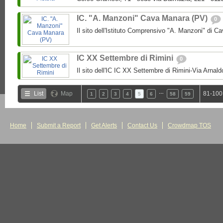
IC. "A. Manzoni" Cava Manara (PV)
0
Il sito dell'Istituto Comprensivo "A. Manzoni" di 
IC XX Settembre di Rimini
0
Il sito dell'IC IC XX Settembre di Rimini-Via Arnal
…
List
Map
81-100
1
2
3
4
5
6
58
59
Home
Submit a Report
Get Alerts
Contact Us
Crowdmap TOS