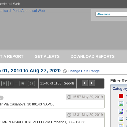
Aperte sul Web
T A REPORT
GET ALERTS
DOWNLOAD REPORTS
 01, 2010 to Aug 27, 2020
Change Date Range
Filter R
…
21-40 of 1166 Reports
5
6
58
59
Categor
15:57 May 29, 2019
2
elli” Via Casanova, 30 80143 NAPOLI
13:31 May 20, 2019
 COMPRENSIVO DI REVELLO V.le Umberto I, 33 – 12036