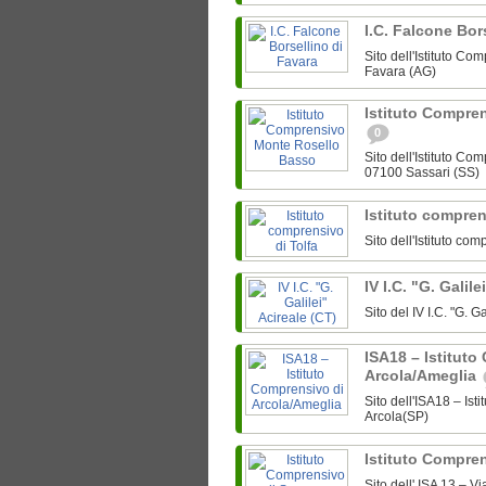
I.C. Falcone Bor
Sito dell'Istituto C
Favara (AG)
Istituto Compre
0
Sito dell'Istituto C
07100 Sassari (SS)
Istituto compren
Sito dell'Istituto co
IV I.C. "G. Galil
Sito del IV I.C. "G. 
ISA18 – Istituto
Arcola/Ameglia
Sito dell'ISA18 – Is
Arcola(SP)
Istituto Compre
Sito dell' ISA 13 –