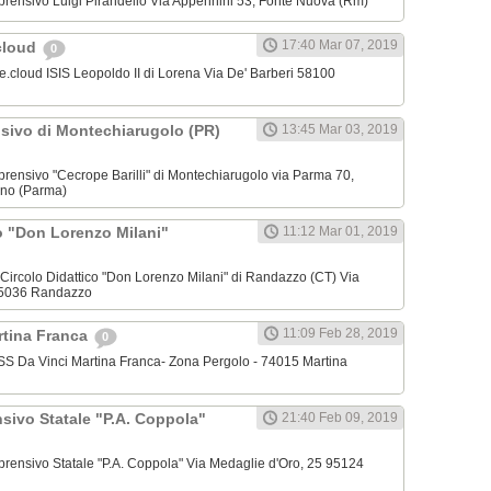
omprensivo Luigi Pirandello Via Appennini 53, Fonte Nuova (Rm)
17:40 Mar 07, 2019
cloud
0
e.cloud ISIS Leopoldo II di Lorena Via De' Barberi 58100
nsivo di Montechiarugolo (PR)
13:45 Mar 03, 2019
omprensivo "Cecrope Barilli" di Montechiarugolo via Parma 70,
ano (Parma)
o "Don Lorenzo Milani"
11:12 Mar 01, 2019
el Circolo Didattico "Don Lorenzo Milani" di Randazzo (CT) Via
 95036 Randazzo
11:09 Feb 28, 2019
rtina Franca
0
'IISS Da Vinci Martina Franca- Zona Pergolo - 74015 Martina
sivo Statale "P.A. Coppola"
21:40 Feb 09, 2019
omprensivo Statale "P.A. Coppola" Via Medaglie d'Oro, 25 95124