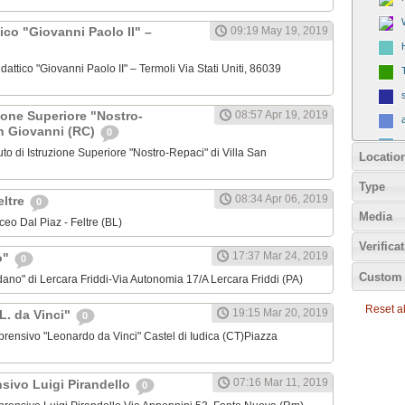
tico "Giovanni Paolo II" –
09:19 May 19, 2019
idattico "Giovanni Paolo II" – Termoli Via Stati Uniti, 86039
zione Superiore "Nostro-
08:57 Apr 19, 2019
an Giovanni (RC)
0
tituto di Istruzione Superiore "Nostro-Repaci" di Villa San
Locatio
Type
08:34 Apr 06, 2019
eltre
0
Media
iceo Dal Piaz - Feltre (BL)
Verifica
17:37 Mar 24, 2019
o"
0
Custom 
ordano" di Lercara Friddi-Via Autonomia 17/A Lercara Friddi (PA)
Reset all
19:15 Mar 20, 2019
"L. da Vinci"
0
omprensivo "Leonardo da Vinci" Castel di Iudica (CT)Piazza
07:16 Mar 11, 2019
nsivo Luigi Pirandello
0