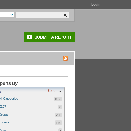
Login
SUBMIT A REPORT
eports By
Clear
y
All Categories
1166
E107
8
Drupal
296
Joomla
140
Plone
3