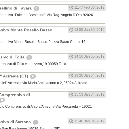
11:47 Feb 06, 2019
sellino di Favara
0
omprensivo "Falcone Borsellino"-Via Rag. Angela D'Oro-92026
nsivo Monte Rosello Basso
13:55 Jan 30, 2019
omprensivo Monte Rosello Basso-Piazza Sacro Cuore, 16 -
14:16 Jan 05, 2019
sivo di Tolfa
1
mprensivo di Tolfa via Lizzera,19 00059 Tolfa
19:26 Jan 04, 2019
ei" Acireale (CT)
0
Galilei" Acireale, via Mario Arcidiacono n.2, 95024 Acireale
 Comprensivo di
15:53 Jan 04, 2019
0
tituto Comprensivo di Arcola/Ameglia-Via Porcareda – 19021
15:46 Jan 04, 2019
nsivo di Sarzana
0
 Via San Bartolomeo-19039-Sarzana (SP)