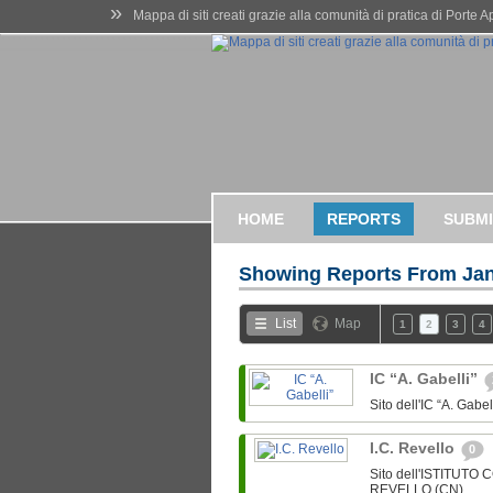
»
Mappa di siti creati grazie alla comunità di pratica di Porte 
HOME
REPORTS
SUBMI
Showing Reports From
Jan
List
Map
1
2
3
4
IC “A. Gabelli”
Sito dell'IC “A. Gab
I.C. Revello
0
Sito dell'ISTITUTO
REVELLO (CN)