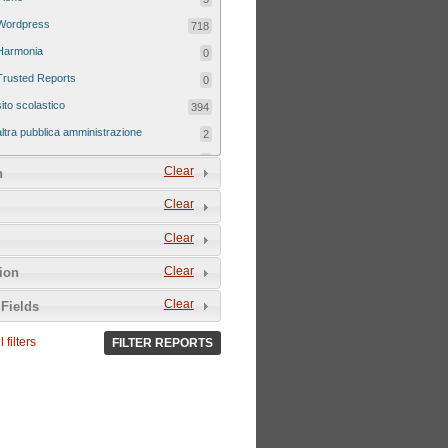
Wordpress
718
Harmonia
0
Trusted Reports
0
sito scolastico
394
altra pubblica amministrazione
2
sito tematico
8
Clear
n
Clear
Clear
Clear
tion
Clear
Fields
 filters
FILTER REPORTS