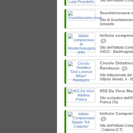
Sito dell'Istituto C
Scuoletoscane.
Sito di Scuoletoscan
Grosseto
Istituto compre
6
Sito dell'Istituto C
43022 - Basilicagoi
Circolo Didattic
Randazzo
0
Sito Istituzionale d
Vittorio Veneto, 4 -
IISS Da Vinci Ma
Sito scolastico dell
Franca (Ta)
Istituto Compren
0
Sito dell'Istituto C
- Catania (CT)