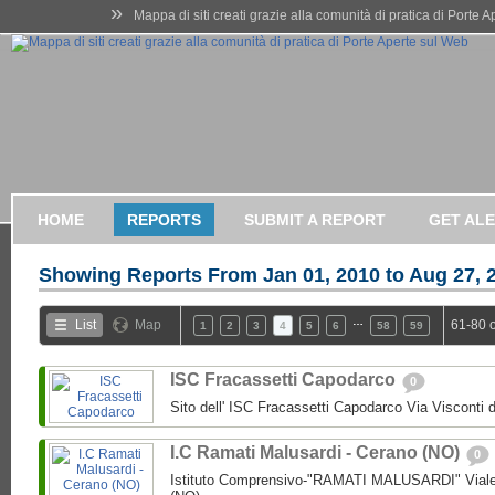
»
Mappa di siti creati grazie alla comunità di pratica di Porte 
HOME
REPORTS
SUBMIT A REPORT
GET AL
Showing Reports From
Jan 01, 2010 to Aug 27, 
…
List
Map
61-80 
1
2
3
4
5
6
58
59
ISC Fracassetti Capodarco
0
Sito dell' ISC Fracassetti Capodarco Via Visconti
I.C Ramati Malusardi - Cerano (NO)
0
Istituto Comprensivo-"RAMATI MALUSARDI" Viale 