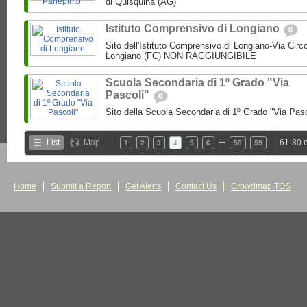
di Quisquina (AG)
Istituto Comprensivo di Longiano
0
Sito dell'Istituto Comprensivo di Longiano-Via Circ
Longiano (FC) NON RAGGIUNGIBILE
Scuola Secondaria di 1º Grado "Via
Pascoli"
0
Sito della Scuola Secondaria di 1º Grado "Via Pas
…
List
Map
61-80 
1
2
3
4
5
6
58
59
Home
Submit a Report
Get Alerts
Contact Us
Crowdmap TOS