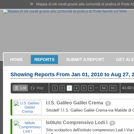
»
Mappa di siti creati grazie alla comunità di pratica di Porte 
HOME
REPORTS
SUBMIT A REPORT
GET AL
Showing Reports From
Jan 01, 2010 to Aug 27, 
…
List
Map
41-60 
1
2
3
4
5
6
58
59
I.I.S. Galileo Galilei Crema
0
Sitodell' I.I.S. Galileo Galilei Crema-via Matilde 
Istituto Comprensivo Lodi I
0
Sito scolastico dell'istituto comprensivo Lodi I-Via