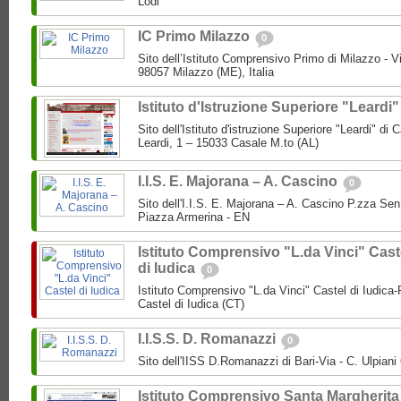
Lodi
IC Primo Milazzo
0
Sito dell’Istituto Comprensivo Primo di Milazzo - Vi
98057 Milazzo (ME), Italia
Istituto d'Istruzione Superiore "Leardi
Sito dell'Istituto d'istruzione Superiore "Leardi" di
Leardi, 1 – 15033 Casale M.to (AL)
I.I.S. E. Majorana – A. Cascino
0
Sito dell'I.I.S. E. Majorana – A. Cascino P.zza Se
Piazza Armerina - EN
Istituto Comprensivo "L.da Vinci" Cast
di Iudica
0
Istituto Comprensivo "L.da Vinci" Castel di Iudica
Castel di Iudica (CT)
I.I.S.S. D. Romanazzi
0
Sito dell'IISS D.Romanazzi di Bari-Via - C. Ulpiani 
Istituto Comprensivo Santa Margherita