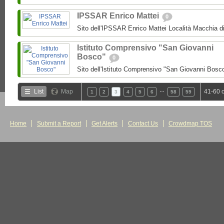
IPSSAR Enrico Mattei
0
Sito dell'IPSSAR Enrico Mattei Località Macchia 
Istituto Comprensivo "San Giovanni
Bosco"
0
Sito dell'Istituto Comprensivo "San Giovanni Bosc
…
List
Map
41-60 
1
2
3
4
5
6
58
59
Home
Submit a Report
Get Alerts
Contact Us
Crowdmap TOS