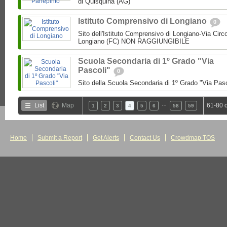
di Quisquina (AG)
Istituto Comprensivo di Longiano
0
Sito dell'Istituto Comprensivo di Longiano-Via Circ
Longiano (FC) NON RAGGIUNGIBILE
Scuola Secondaria di 1º Grado "Via
Pascoli"
0
Sito della Scuola Secondaria di 1º Grado "Via Pas
…
List
Map
61-80 
1
2
3
4
5
6
58
59
Home
Submit a Report
Get Alerts
Contact Us
Crowdmap TOS