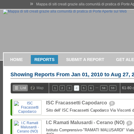
»
Mappa di siti creati grazie alla comunità di pratica di Porte 
HOME
REPORTS
SUBMIT A REPORT
GET AL
Showing Reports From
Jan 01, 2010 to Aug 27, 
…
List
Map
61-80 
1
2
3
4
5
6
58
59
ISC Fracassetti Capodarco
0
Sito dell' ISC Fracassetti Capodarco Via Visconti
I.C Ramati Malusardi - Cerano (NO)
0
Istituto Comprensivo-"RAMATI MALUSARDI" Viale 