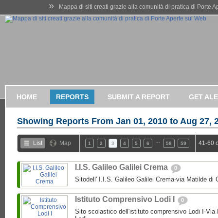
»
Mappa di siti creati grazie alla comunità di pratica di Porte 
HOME
REPORTS
SUBMIT A REPORT
GET AL
Showing Reports From
Jan 01, 2010 to Aug 27, 
…
List
Map
41-60 
1
2
3
4
5
6
58
59
I.I.S. Galileo Galilei Crema
0
Sitodell' I.I.S. Galileo Galilei Crema-via Matilde 
Istituto Comprensivo Lodi I
0
Sito scolastico dell'istituto comprensivo Lodi I-Via