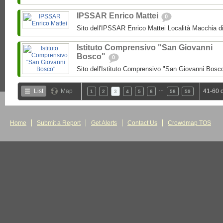
IPSSAR Enrico Mattei
0
Sito dell'IPSSAR Enrico Mattei Località Macchia 
Istituto Comprensivo "San Giovanni
Bosco"
0
Sito dell'Istituto Comprensivo "San Giovanni Bosc
…
List
Map
41-60 
1
2
3
4
5
6
58
59
Home
Submit a Report
Get Alerts
Contact Us
Crowdmap TOS