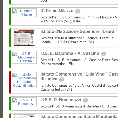
Lodi
IC Primo Milazzo
0
Sito dell’Istituto Comprensivo Primo di Milazzo - Vi
98057 Milazzo (ME), Italia
Istituto d'Istruzione Superiore "Leardi
Sito dell'Istituto d'istruzione Superiore "Leardi" di
Leardi, 1 – 15033 Casale M.to (AL)
I.I.S. E. Majorana – A. Cascino
0
Sito dell'I.I.S. E. Majorana – A. Cascino P.zza Se
Piazza Armerina - EN
Istituto Comprensivo "L.da Vinci" Cast
di Iudica
0
Istituto Comprensivo "L.da Vinci" Castel di Iudica
Castel di Iudica (CT)
I.I.S.S. D. Romanazzi
0
Sito dell'IISS D.Romanazzi di Bari-Via - C. Ulpiani 
Istituto Comprensivo Santa Margherita