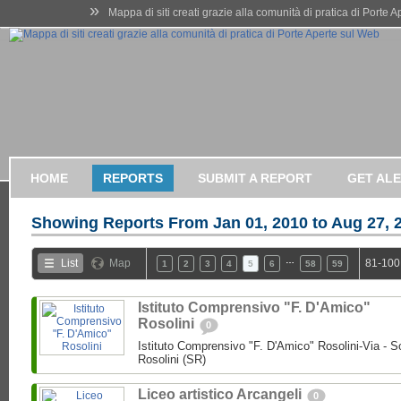
»
Mappa di siti creati grazie alla comunità di pratica di Porte 
HOME
REPORTS
SUBMIT A REPORT
GET AL
Showing Reports From
Jan 01, 2010 to Aug 27, 
…
List
Map
81-100
1
2
3
4
5
6
58
59
Istituto Comprensivo "F. D'Amico"
Rosolini
0
Istituto Comprensivo "F. D'Amico" Rosolini-Via - So
Rosolini (SR)
Liceo artistico Arcangeli
0