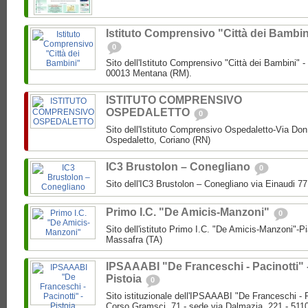
Istituto Comprensivo "Città dei Bambin
0
Sito dell'Istituto Comprensivo "Città dei Bambini" -
00013 Mentana (RM).
ISTITUTO COMPRENSIVO
OSPEDALETTO
0
Sito dell'Istituto Comprensivo Ospedaletto-Via Don
Ospedaletto, Coriano (RN)
IC3 Brustolon – Conegliano
0
Sito dell'IC3 Brustolon – Conegliano via Einaudi 7
Primo I.C. "De Amicis-Manzoni"
0
Sito dell'istituto Primo I.C. "De Amicis-Manzoni"-P
Massafra (TA)
IPSAAABI "De Franceschi - Pacinotti" 
Pistoia
0
Sito istituzionale dell'IPSAAABI "De Franceschi - 
Corso Gramsci, 71 - sede via Dalmazia, 221 - 5110