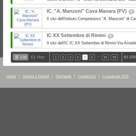
IC. "A. Manzoni" Cava Manara (PV)
0
Il sito dell'Istituto Comprensivo "A. Manzoni" di 
IC XX Settembre di Rimini
0
Il sito dell'IC IC XX Settembre di Rimini-Via Arnal
…
List
Map
81-100
1
2
3
4
5
6
58
59
Home
Submit a Report
Get Alerts
Contact Us
Crowdmap TOS