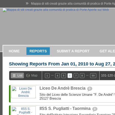
»
Mappa di siti creati grazie alla comunità di pratica di Porte 
HOME
REPORTS
SUBMIT A REPORT
GET AL
Showing Reports From
Jan 01, 2010 to Aug 27, 
…
…
List
Map
101-120 o
1
4
5
6
7
8
59
Liceo De Andrè Brescia
0
Sito del Liceo delle Scienze Umane "F. De Andrè"-
25127 Brescia
IISS S. Pugliatti - Taormina
0
Sito dell'Istituto Istruzione Secondaria Superiore "S