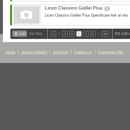
Liceo Classico Galilei Pisa
0
Liceo Classico Galilei Pisa Specificare link al sito
…
…
List
Map
101-120 o
1
4
5
6
7
8
59
Home
Submit a Report
Get Alerts
Contact Us
Crowdmap TOS