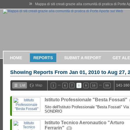
»
Mappa di siti creati grazie alla comunità di pratica di Porte 
HOME
REPORTS
SUBMIT A REPORT
GET AL
Showing Reports From
Jan 01, 2010 to Aug 27, 
…
…
List
Map
141-160 
1
6
7
8
9
10
59
Istituto Professionale "Besta Fossati"
Sito dell'Istituto Professionale "Besta Fossati" Via
SONDRIO
Istituto Tecnico Aeronautico "Arturo
Ferrarin"
0