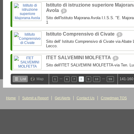
Istituto di istruzione superiore Majoran
Avola
0
Sito dell'Istituto Majorana Avola I.I.S.S. "E. Major
1
Istituto Comprensivo di Civate
0
Sito dell' Istituto Comprensivo di Civate via Abate 
Lecco.
ITET SALVEMINI MOLFETTA
0
Sito dell'ITET SALVEMINI MOLFETTA-via Ten. Lusi
…
…
List
Map
141-160 
1
6
7
8
9
10
59
Home
Submit a Report
Get Alerts
Contact Us
Crowdmap TOS