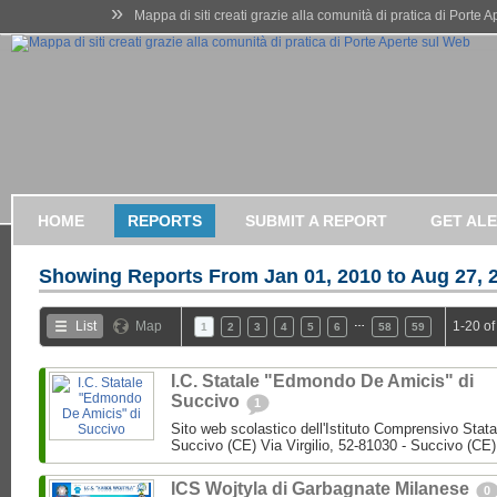
»
Mappa di siti creati grazie alla comunità di pratica di Porte 
HOME
REPORTS
SUBMIT A REPORT
GET AL
Showing Reports From
Jan 01, 2010 to Aug 27, 
…
List
Map
1-20 of
1
2
3
4
5
6
58
59
I.C. Statale "Edmondo De Amicis" di
Succivo
1
Sito web scolastico dell'Istituto Comprensivo Stata
Succivo (CE) Via Virgilio, 52-81030 - Succivo (CE)
ICS Wojtyla di Garbagnate Milanese
0