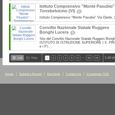
Istituto Comprensivo "Monte Pasubio"
Torrebelvicino (VI)
0
Istituto Comprensivo "Monte Pasubio" Via Dante, 1
Convitto Nazionale Statale Ruggero
Bonghi Lucera
0
Sito del Convitto Nazionale Statale Ruggero Bong
ISTITUTO DI ISTRUZIONE SUPERIORE I.S. PROF.
e I.P.I....
…
List
Map
1-20 of
1
2
3
4
5
6
58
59
Home
Submit a Report
Get Alerts
Contact Us
Crowdmap TOS