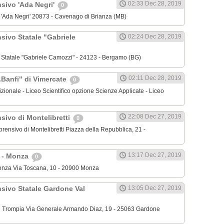
02:33 Dec 28, 2019
nsivo 'Ada Negri'
0
o 'Ada Negri' 20873 - Cavenago di Brianza (MB)
sivo Statale "Gabriele
02:24 Dec 28, 2019
o Statale "Gabriele Camozzi" - 24123 - Bergamo (BG)
02:11 Dec 28, 2019
.Banfi" di Vimercate
0
dizionale - Liceo Scientifico opzione Scienze Applicate - Liceo
22:08 Dec 27, 2019
sivo di Montelibretti
0
mprensivo di Montelibretti Piazza della Repubblica, 21 -
13:17 Dec 27, 2019
' - Monza
0
 Monza Via Toscana, 10 - 20900 Monza
nsivo Statale Gardone Val
13:05 Dec 27, 2019
al Trompia Via Generale Armando Diaz, 19 - 25063 Gardone