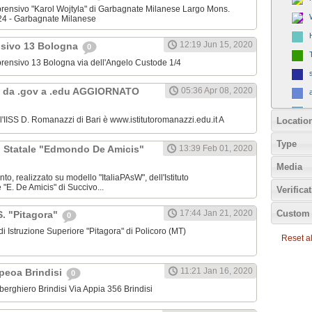
omprensivo "Karol Wojtyla" di Garbagnate Milanese Largo Mons.
24 - Garbagnate Milanese
12:19 Jun 15, 2020
nsivo 13 Bologna
0
omprensivo 13 Bologna via dell'Angelo Custode 1/4
 da .gov a .edu AGGIORNATO
05:36 Apr 08, 2020
ll'IISS D. Romanazzi di Bari è www.istitutoromanazzi.edu.it A
Locatio
Type
C. Statale "Edmondo De Amicis"
13:39 Feb 01, 2020
Media
nto, realizzato su modello "ItaliaPAsW", dell'Istituto
"E. De Amicis" di Succivo...
Verifica
Custom 
17:44 Jan 21, 2020
.S. "Pitagora"
0
o di Istruzione Superiore "Pitagora" di Policoro (MT)
Reset all
11:21 Jan 16, 2020
Ipeoa Brindisi
0
 Alberghiero Brindisi Via Appia 356 Brindisi