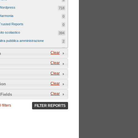
Wordpress
718
Harmonia
0
Trusted Reports
0
sito scolastico
394
altra pubblica amministrazione
2
sito tematico
8
Clear
n
Clear
Clear
Clear
tion
Clear
Fields
 filters
FILTER REPORTS