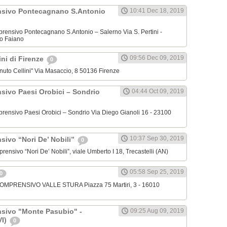
nsivo Pontecagnano S.Antonio
10:41 Dec 18, 2019
omprensivo Pontecagnano S.Antonio – Salerno Via S. Pertini -
o Faiano
09:56 Dec 09, 2019
lini di Firenze
0
venuto Cellini" Via Masaccio, 8 50136 Firenze
nsivo Paesi Orobici – Sondrio
04:44 Oct 09, 2019
omprensivo Paesi Orobici – Sondrio Via Diego Gianoli 16 - 23100
10:37 Sep 30, 2019
sivo “Nori De’ Nobili”
0
mprensivo “Nori De’ Nobili”, viale Umberto I 18, Trecastelli (AN)
05:58 Sep 25, 2019
0
 COMPRENSIVO VALLE STURA Piazza 75 Martiri, 3 - 16010
nsivo "Monte Pasubio" -
09:25 Aug 09, 2019
VI)
0