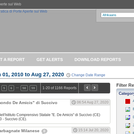
Aperte sul Web
T A REPORT
GET ALERTS
DOWNLOAD REPORTS
 01, 2010 to Aug 27, 2020
Change Date Range
Filter R
…
1-20 of 1166 Reports
5
6
58
59
Categor
dmondo De Amicis" di Succivo
06:54 Aug 27, 2020
ell'Istituto Comprensivo Statale "E. De Amicis" di Succivo (CE)
0 - Succivo (CE).
15:14 Jul 20, 2020
Garbagnate Milanese
0