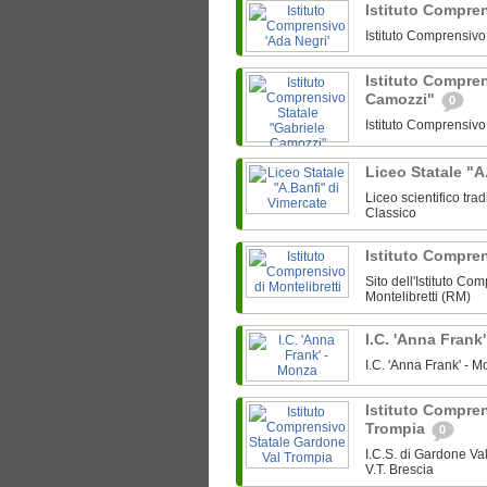
Istituto Compre
Istituto Comprensiv
Istituto Compren
Camozzi"
0
Istituto Comprensiv
Liceo Statale "A
Liceo scientifico tra
Classico
Istituto Compren
Sito dell'Istituto Co
Montelibretti (RM)
I.C. 'Anna Frank
I.C. 'Anna Frank' -
Istituto Compre
Trompia
0
I.C.S. di Gardone V
V.T. Brescia