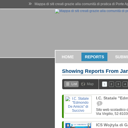
»
Mappa di siti creati grazie alla comunità di pratica di Porte 
HOME
REPORTS
SUBMI
Showing Reports From
Jan
List
Map
1
2
3
4
I.C. Statale "E
1
Sito web scolastico d
Via Virgilio, 52-8103
ICS Wojtyla di 