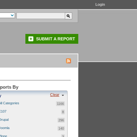
Login
SUBMIT A REPORT
eports By
Clear
y
All Categories
1166
E107
8
Drupal
296
Joomla
140
Plone
3