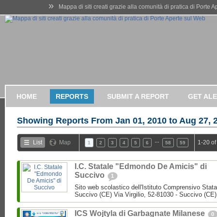
»
Mappa di siti creati grazie alla comunità di pratica di Porte 
HOME
REPORTS
SUBMIT A REPORT
GET AL
Showing Reports From
Jan 01, 2010 to Aug 27, 
…
List
Map
1-20 of
1
2
3
4
5
6
58
59
I.C. Statale "Edmondo De Amicis" di
Succivo
1
Sito web scolastico dell'Istituto Comprensivo Stata
Succivo (CE) Via Virgilio, 52-81030 - Succivo (CE)
ICS Wojtyla di Garbagnate Milanese
0