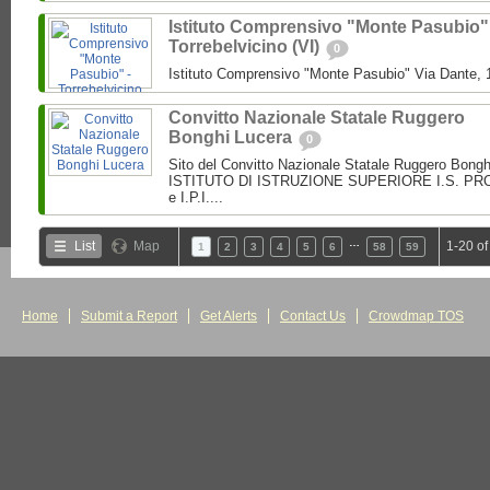
Istituto Comprensivo "Monte Pasubio"
Torrebelvicino (VI)
0
Istituto Comprensivo "Monte Pasubio" Via Dante, 1
Convitto Nazionale Statale Ruggero
Bonghi Lucera
0
Sito del Convitto Nazionale Statale Ruggero Bong
ISTITUTO DI ISTRUZIONE SUPERIORE I.S. PROF.
e I.P.I....
…
List
Map
1-20 of
1
2
3
4
5
6
58
59
Home
Submit a Report
Get Alerts
Contact Us
Crowdmap TOS