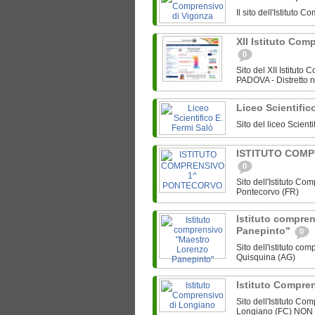
Il sito dell'Istitut
XII Istituto Co
0
Sito del XII Istitut
PADOVA - Distretto n
Liceo Scientific
Sito del liceo Scient
ISTITUTO COM
0
Sito dell'Istituto C
Pontecorvo (FR)
Istituto compre
Panepinto"
0
Sito dell'istituto c
Quisquina (AG)
Istituto Compre
Sito dell'Istituto C
Longiano (FC) NO