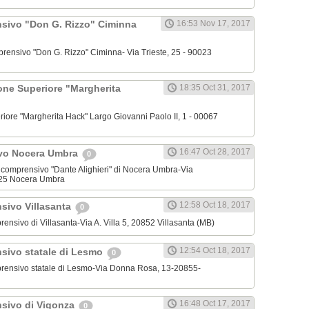
nsivo "Don G. Rizzo" Ciminna
16:53 Nov 17, 2017
omprensivo "Don G. Rizzo" Ciminna- Via Trieste, 25 - 90023
zione Superiore "Margherita
18:35 Oct 31, 2017
periore "Margherita Hack" Largo Giovanni Paolo II, 1 - 00067
16:47 Oct 28, 2017
vo Nocera Umbra
0
mnicomprensivo "Dante Alighieri" di Nocera Umbra-Via
25 Nocera Umbra
12:58 Oct 18, 2017
nsivo Villasanta
0
mprensivo di Villasanta-Via A. Villa 5, 20852 Villasanta (MB)
12:54 Oct 18, 2017
nsivo statale di Lesmo
0
omprensivo statale di Lesmo-Via Donna Rosa, 13-20855-
16:48 Oct 17, 2017
nsivo di Vigonza
0