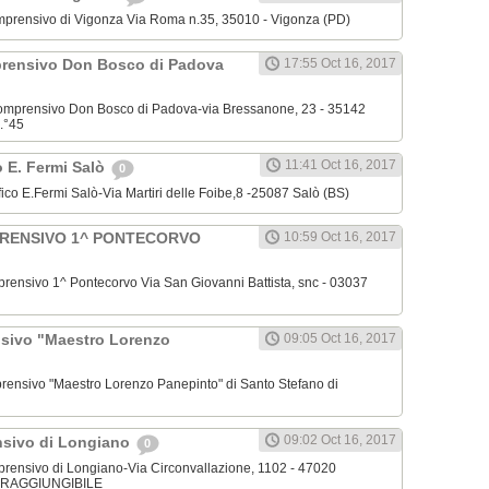
o Comprensivo di Vigonza Via Roma n.35, 35010 - Vigonza (PD)
mprensivo Don Bosco di Padova
17:55 Oct 16, 2017
o Comprensivo Don Bosco di Padova-via Bressanone, 23 - 35142
.°45
11:41 Oct 16, 2017
o E. Fermi Salò
0
ifico E.Fermi Salò-Via Martiri delle Foibe,8 -25087 Salò (BS)
PRENSIVO 1^ PONTECORVO
10:59 Oct 16, 2017
omprensivo 1^ Pontecorvo Via San Giovanni Battista, snc - 03037
nsivo "Maestro Lorenzo
09:05 Oct 16, 2017
omprensivo "Maestro Lorenzo Panepinto" di Santo Stefano di
09:02 Oct 16, 2017
nsivo di Longiano
0
omprensivo di Longiano-Via Circonvallazione, 1102 - 47020
N RAGGIUNGIBILE