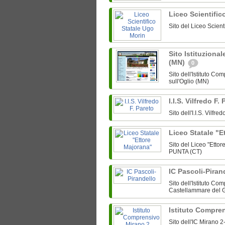
Liceo Scientific
Sito del Liceo Scien
Sito Istituzional
(MN)
0
Sito dell'Istituto Co
sull'Oglio (MN)
I.I.S. Vilfredo F.
Sito dell'I.I.S. Vilfr
Liceo Statale "
Sito del Liceo "Etto
PUNTA (CT)
IC Pascoli-Piran
Sito dell'Istituto C
Castellammare del G
Istituto Compre
Sito dell'IC Mirano 2