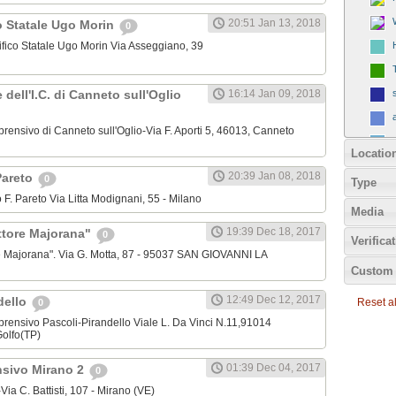
20:51 Jan 13, 2018
o Statale Ugo Morin
0
tifico Statale Ugo Morin Via Asseggiano, 39
e dell'I.C. di Canneto sull'Oglio
16:14 Jan 09, 2018
mprensivo di Canneto sull'Oglio-Via F. Aporti 5, 46013, Canneto
Locatio
20:39 Jan 08, 2018
 Pareto
0
Type
edo F. Pareto Via Litta Modignani, 55 - Milano
Media
19:39 Dec 18, 2017
Ettore Majorana"
0
Verifica
re Majorana". Via G. Motta, 87 - 95037 SAN GIOVANNI LA
Custom 
12:49 Dec 12, 2017
dello
Reset all
0
omprensivo Pascoli-Pirandello Viale L. Da Vinci N.11,91014
olfo(TP)
01:39 Dec 04, 2017
nsivo Mirano 2
0
-Via C. Battisti, 107 - Mirano (VE)