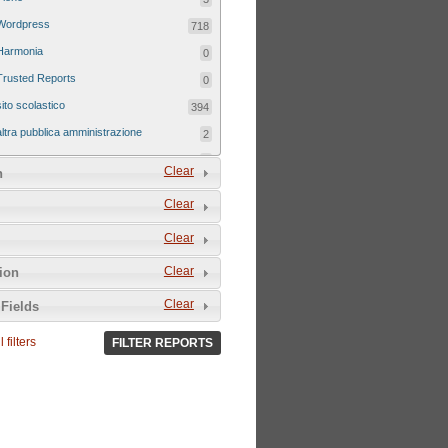
Wordpress
718
Harmonia
0
Trusted Reports
0
sito scolastico
394
altra pubblica amministrazione
2
sito tematico
8
Clear
n
Clear
Clear
Clear
tion
Clear
Fields
 filters
FILTER REPORTS