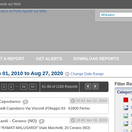
Aperte sul Web
T A REPORT
GET ALERTS
DOWNLOAD REPORTS
 01, 2010 to Aug 27, 2020
Change Date Range
Filter R
…
61-80 of 1166 Reports
5
6
58
59
Categor
20:43 Jan 22, 2018
 Capodarco
0
ssetti Capodarco Via Visconti d'Oleggio 83 - 63900 Fermo
19:40 Jan 19, 2018
sardi - Cerano (NO)
0
o-"RAMATI MALUSARDI" Viale Marchetti, 20 Cerano (NO)