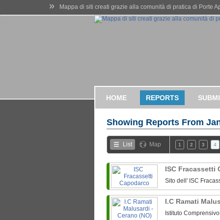
»
Mappa di siti creati grazie alla comunità di pratica di Porte 
HOME
REPORTS
SUBMI
Showing Reports From
Jan
List
Map
1
2
3
4
ISC Fracassetti
Sito dell' ISC Fraca
I.C Ramati Malu
Istituto Comprensiv