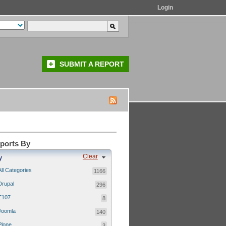
Login
SUBMIT A REPORT
eports By
Clear
y
All Categories
1166
Drupal
296
E107
8
Joomla
140
Plone
3