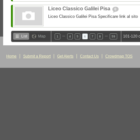
Liceo Classico Galilei Pisa
0
Liceo Classico Galilei Pisa Specificare link al sito
…
…
List
Map
101-120 o
1
4
5
6
7
8
59
Home
Submit a Report
Get Alerts
Contact Us
Crowdmap TOS