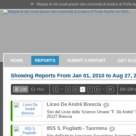
»
Mappa di siti creati grazie alla comunità di pratica di Porte 
HOME
REPORTS
SUBMIT A REPORT
GET AL
Showing Reports From
Jan 01, 2010 to Aug 27, 
…
…
List
Map
101-120 o
1
4
5
6
7
8
59
Liceo De Andrè Brescia
0
Sito del Liceo delle Scienze Umane "F. De Andrè"-
25127 Brescia
IISS S. Pugliatti - Taormina
0
Sito dell'Istituto Istruzione Secondaria Superiore "S